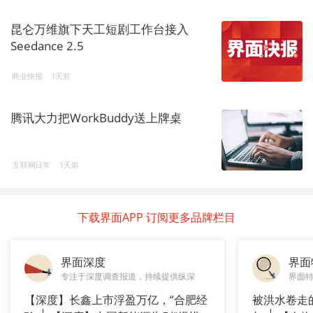
昆仑万维旗下天工短剧工作台接入
Seedance 2.5
商业快报
1天前
腾讯大力把WorkBuddy送上牌桌
互联网日常
1天前
下载界面APP 订阅更多品牌栏目
界面深度
界面
专注于深度调查报道，持续提供纵深
界面
【深度】长鑫上市浮盈万亿，“合肥经
被洪水卷走