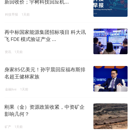
新回收价；宇树科技回应机...
科技早报
1天前
再中标国家能源集团招标项目 科大讯
飞 FDE 模式验证产业 ...
资讯
1天前
身家85亿美元！孙宇晨回应福布斯排
名超王健林家族
金融live
1天前
刚果（金）资源政策收紧，中资矿企
影响几何？
矿产
1天前