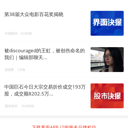
第38届大众电影百花奖揭晓
中国快讯
6小时前
被discouraged的王虹，被创伤命名的
我们｜编辑部聊天...
思想界
1天前
中国巨石今日大宗交易折价成交193万
股，成交额8202.5万...
股市快讯
10小时前
下载界面APP 订阅更多品牌栏目