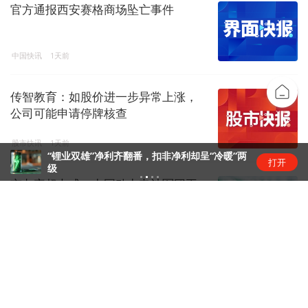
官方通报西安赛格商场坠亡事件
中国快讯
1天前
传智教育：如股价进一步异常上涨，
公司可能申请停牌核查
股市快讯
1天前
“锂业双雄”净利齐翻番，扣非净利却呈“冷暖”两
打开
级
市占率超七成，中国动力电池军团再
创新高 | 动力电池排名⑥
锂电圈
1天前
传智教育8连板：扭亏叠加AI叙事，资
金疯炒股价踩严重异动红线