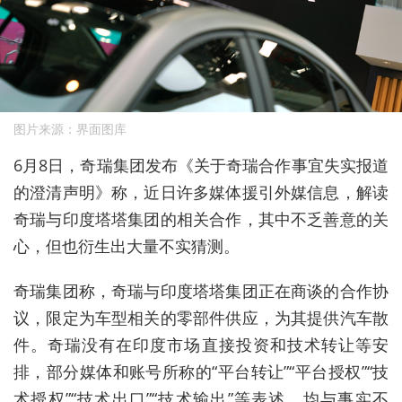
图片来源：界面图库
6月8日，奇瑞集团发布《关于奇瑞合作事宜失实报道
的澄清声明》称，近日许多媒体援引外媒信息，解读
奇瑞与印度塔塔集团的相关合作，其中不乏善意的关
心，但也衍生出大量不实猜测。
奇瑞集团称，奇瑞与印度塔塔集团正在商谈的合作协
议，限定为车型相关的零部件供应，为其提供汽车散
件。奇瑞没有在印度市场直接投资和技术转让等安
排，部分媒体和账号所称的“平台转让”“平台授权”“技
术授权”“技术出口”“技术输出”等表述，均与事实不