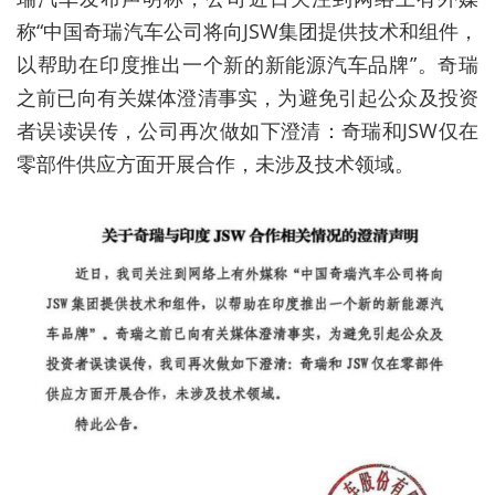
称“中国奇瑞汽车公司将向JSW集团提供技术和组件，
以帮助在印度推出一个新的新能源汽车品牌”。奇瑞
之前已向有关媒体澄清事实，为避免引起公众及投资
者误读误传，公司再次做如下澄清：奇瑞和JSW仅在
零部件供应方面开展合作，未涉及技术领域。