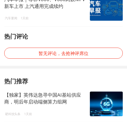
新车上市 上汽通用完成续约
汽车要闻
1天前
热门评论
暂无评论，去抢神评席位
热门推荐
【独家】英伟达急寻中国AI基站供应
商，明后年启动端侧算力组网
硬科技头条
1天前