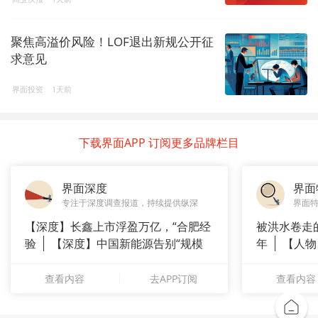
聚焦高溢价风险！LOF退出新规公开征
求意见
界面投资
1天前
下载界面APP 订阅更多品牌栏目
界面深度
界面
专注于深度调查报道，持续提供纵深
界面
【深度】长鑫上市浮盈万亿，“合肥经
被洪水卷走
验
【深度】中国新能源告别“规模
年
【人物
崇拜”
长”：
查看内容
去APP订阅
查看内容