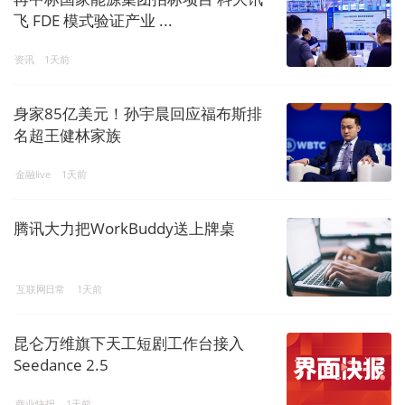
飞 FDE 模式验证产业 ...
资讯
1天前
身家85亿美元！孙宇晨回应福布斯排
名超王健林家族
金融live
1天前
腾讯大力把WorkBuddy送上牌桌
互联网日常
1天前
昆仑万维旗下天工短剧工作台接入
Seedance 2.5
商业快报
1天前