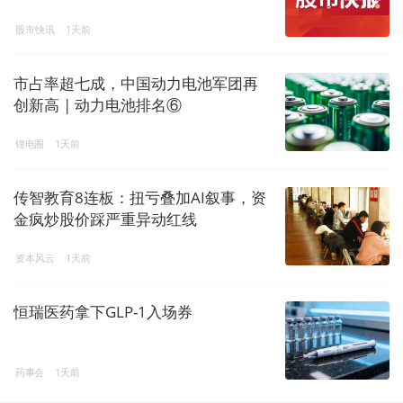
股市快讯
1天前
市占率超七成，中国动力电池军团再
创新高 | 动力电池排名⑥
锂电圈
1天前
传智教育8连板：扭亏叠加AI叙事，资
金疯炒股价踩严重异动红线
资本风云
1天前
恒瑞医药拿下GLP-1入场券
药事会
1天前