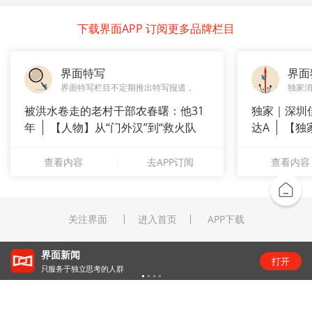
下载界面APP 订阅更多品牌栏目
界面特写
界面
界面特写栏目不定期推出特写报道，
独家
被洪水卷走的老村干部农春曙：他31
独家｜深圳
年
【人物】从“门外汉”到“救火队
达A
【独
长”：
站供应商
查看内容
去APP订阅
查看内容
关注界面
进入首页
APP下载
界面新闻
打开
只服务于独立思考的人群