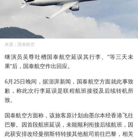
来源：国泰航空
继演员吴尊
吐槽国泰航空延误其行李、“等三天未
果”后，国泰航空作出回应。
6月25日
晚间，
据澎湃新闻，
国泰航空
方面就此事
致
歉，称此次行李延误是联程航班接驳及后续转机所
致。
国泰航空方面
称
，该旅客原计划由墨尔本经香港飞往
巴黎。因首段航班延误，未能顺利衔接后续航班，因
此获安排改经曼彻斯特转接其他航司前往巴黎，相关