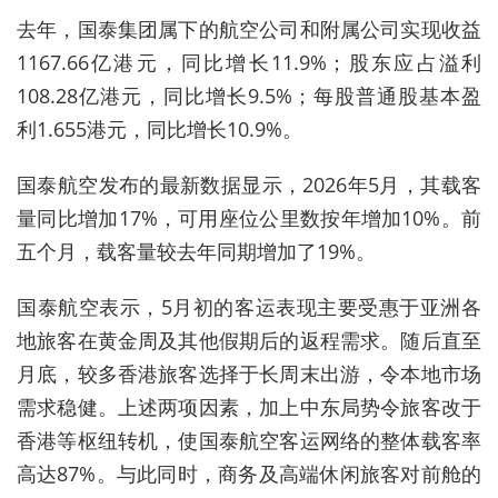
去年，国泰集团属下的航空公司和附属公司实现收益
1167.66亿港元，同比增长11.9%；股东应占溢利
108.28亿港元，同比增长9.5%；每股普通股基本盈
利1.655港元，同比增长10.9%。
国泰航空
发布的最新数据显示，
2026年5月
，
其
载客
量
同比
增加17%，可用座位公里数按年增加10%。前
五个月，载客量较
去年同期
增加了19%。
国泰航空
表示，
5月初的客运表现主要受惠于亚洲各
地旅客在黄金周及其他假期后的返程需求。随后直至
月底，较多香港旅客选择于长周末出游，令本地市场
需求稳健。上述两项因素，加上中东局势令旅客改于
香港等枢纽转机，使国泰航空客运网络的整体载客率
高达87%。与此同时，商务及高端休闲旅客对前舱的