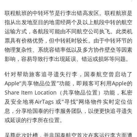
联程航班的中转环节是行李出错高发区。联程航班是
指从出发地至目的地需经两个及以上航段中转的航空
运输方式，各航段可能由不同航空公司执飞。此类机
票具有价格优势，但中转耗时较长。由于‌
中转环节的
物理复杂性
‌、‌
系统容错率低
‌以及‌
多方协作壁垒
‌等因素
影响，容易导致行李出现延误、错运或损坏等问题。
针对帮助旅客追寻遗失行李，国泰航空曾启动了
Apple“共享物品位置”功能
，即顾客可利用Apple的
Share Item Location（共享物品位置）功能，私密
及安全地将AirTags 或“寻找”网络物件实时定位信
息，分享给国泰的行李服务团队，以便更快追寻遗失
或延误的行李所在位置。
吴尊此次吐槽，并非国泰航空首次在客运行李方面遭