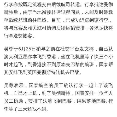
行李亦按既定流程交由后续航司转运。行李抵达曼彻
斯特后，由于当地衔接转运过程问题，未能及时装载
至后续航班前往巴黎。目前，已成功追踪到该行李
，
将与旅客及相关航司协调后续运输安排，务求尽快将
行李送交旅客。
吴尊于6月25日稍早之前在社交平台发文称，
自己从
澳大利亚墨尔本飞到香港，坐在飞机里等了快三个小
时才起飞，到香港接不到原本去巴黎的航班，国泰帮
其安排飞到英国曼彻斯特转机去巴黎。
吴尊表示
，国泰
航空
的员工确认行李一起上了该飞
机
，
自己
才上机，到了曼彻斯特，国泰安排一位华人
员工协助，安排了法航飞到巴黎，结果落地巴黎, 行
李等了三天还找不到。