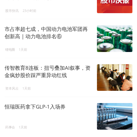
股市快讯
23小时前
市占率超七成，中国动力电池军团再
创新高 | 动力电池排名⑥
锂电圈
1天前
传智教育8连板：扭亏叠加AI叙事，资
金疯炒股价踩严重异动红线
资本风云
1天前
恒瑞医药拿下GLP-1入场券
药事会
1天前