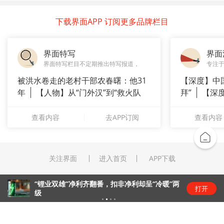
下载界面APP 订阅更多品牌栏目
界面特写
界面
界面特写栏目不定期推出特写报道，
专注
被洪水卷走的老村干部农春曙：他31
【深度】中
年
【人物】从“门外汉”到“救火队
拜”
【深
长”：
上风电何
查看内容
去APP订阅
查看内容
关注界面
进入首页
APP下载
“锂业双雄”净利齐翻番，扣非净利却呈“冷暖”两
打开
级