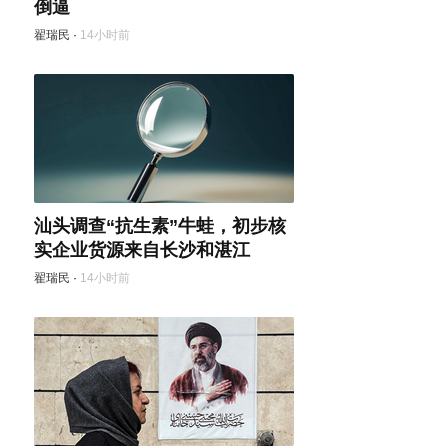
倒逼
翟瑞民
·
14小时前
汕头调查“抗生素”牛蛙，初步核
实企业货源来自长沙和湛江
翟瑞民
·
14小时前