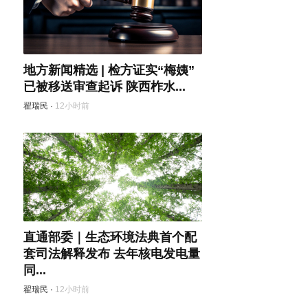
地方新闻精选 | 检方证实“梅姨”
已被移送审查起诉 陕西柞水...
翟瑞民
·
12小时前
直通部委｜生态环境法典首个配
套司法解释发布 去年核电发电量
同...
翟瑞民
·
12小时前