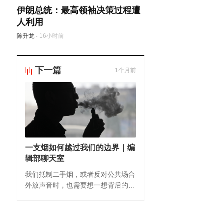
伊朗总统：最高领袖决策过程遭
人利用
陈升龙
·
16小时前
下一篇
1个月前
一支烟如何越过我们的边界｜编
辑部聊天室
我们抵制二手烟，或者反对公共场合
外放声音时，也需要想一想背后的复
杂性。