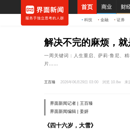
首页
商业
财
科技
金融
证券
解决不完的麻烦，就
一周关键词：人生重启、萨莉·鲁尼、
片……
王百臻
2026年06月29日 03:00
浏览 10.8w
来
界面新闻记者 |
王百臻
界面新闻编辑 |
姜妍
《四十六岁，大雪》