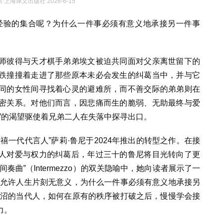
·上海译文出版社 2026-6-15
经验的集合呢？为什么一件事必须有意义地承接另一件事
师彼得与天才棋手弟弟埃文被迫共同面对父亲离世留下的
跌撞撞着走进了那些原本未必会发生的纠葛当中，并与它
同的女性间寻找着心灵的避难所，而不善交际的弟弟则在
密关系。对他们而言，因悲痛而生的脆弱、无助最终与爱
”的渴望驱使着兄弟二人在失落中探寻出口。
禧一代代言人”萨莉·鲁尼于2024年推出的转型之作。在接
人对爱与权力的纠葛后，年过三十的鲁尼将目光转向了更
曲”（Intermezzo）的双关隐喻中，她向读者展示了一
，允许人生片刻无意义，为什么一件事必须有意义地承接另
泥沼的当代人，如何在原有的秩序被打破之后，慢慢学会接
力。