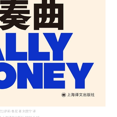
兰] 萨莉·鲁尼 著 刘慧宁 译