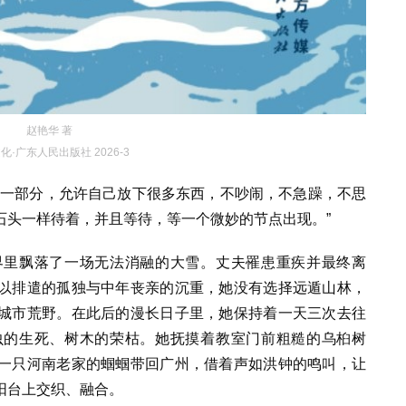
赵艳华 著
化·广东人民出版社 2026-3
的一部分，允许自己放下很多东西，不吵闹，不急躁，不思
石头一样待着，并且等待，等一个微妙的节点出现。”
界里飘落了一场无法消融的大雪。丈夫罹患重疾并最终离
以排遣的孤独与中年丧亲的沉重，她没有选择远遁山林，
城市荒野。在此后的漫长日子里，她保持着一天三次去往
虫的生死、树木的荣枯。她抚摸着教室门前粗糙的乌桕树
一只河南老家的蝈蝈带回广州，借着声如洪钟的鸣叫，让
阳台上交织、融合。