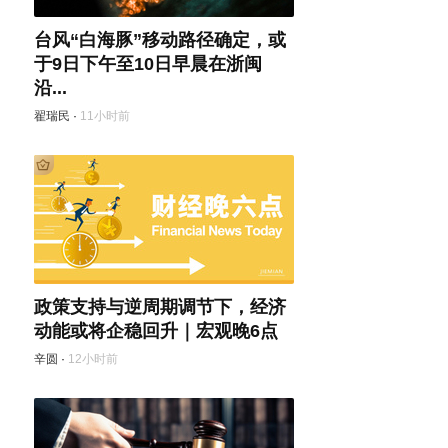
台风“白海豚”移动路径确定，或
于9日下午至10日早晨在浙闽
沿...
翟瑞民
·
11小时前
政策支持与逆周期调节下，经济
动能或将企稳回升｜宏观晚6点
辛圆
·
12小时前