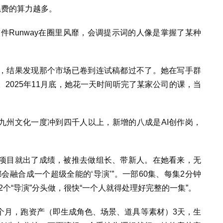
耗费的算力越多。
软件Runway在圈里风靡，会调提示词的人像是掌握了某种
，结果发现那个市场已卷到连试稿都过不了。她在写手群
2025年11月底，她花一天时间听完了某家公司的课，当
九州文化一度冲到四千人以上，新增的八成是AI创作岗，
项目就出了成绩，被推去做组长、带新人。在她看来，无
会融合成一个超级全能的‘导演’”。一部60集、每集2分钟
8到12个“导演”分头做，很快“一个人就得处理好完整的一集”。
个月，跑资产（即生成角色、场景、道具等素材）3天，生