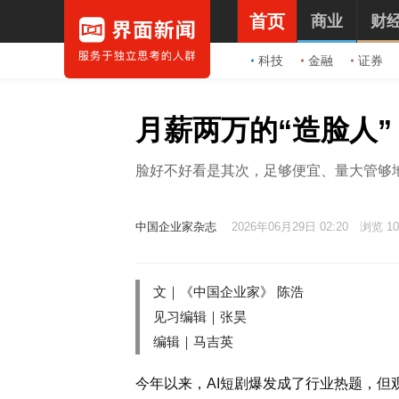
首页
商业
财
科技
金融
证券
月薪两万的“造脸人”
脸好不好看是其次，足够便宜、量大管够
中国企业家杂志
2026年06月29日 02:20
浏览 10
文｜《中国企业家》 陈浩
见习编辑｜张昊
编辑｜马吉英
今年以来，AI短剧爆发成了行业热题，但