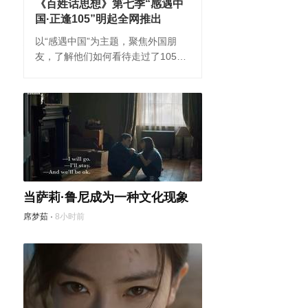
《百姓话思想》第七季“感遇中
国·正逢105”明起全网推出
市场监管总局：近期将开展2026
以“感遇中国”为主题，聚焦外国朋
年度公平竞争审查抽查
友，了解他们如何看待走过了105载
张倩楠ZQN
·
3小时前
征程却“正青春”的中国共产党。
当萨莉·鲁尼成为一种文化现象
席梦茹
·
8小时前