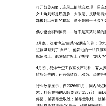
打开短剧App，连刷三部就会发现，男
女主角则都是鹅蛋脸、大眼睛、皮肤透着光
部被赶出侯府的将军，是不是同一张脸？更
偶尔也会刷到惊喜——这不是某某明星的
3月底，汉服博主“白菜”被朋友问到：你
短剧里翻到了“自己”。他发过的一组汉服
配角脸上。他发帖维权上了热搜，“刘大”
4月初，易烊千玺工作室发声明称，有人擅
维权公告的，还有张婧仪、邓为、龚俊等
行业数据显示，仅2026年1月，国内AI短
末，抖音在播的AI短剧逼近13万部，而Dat
停留，越要靠量取胜；越靠量取胜，就越
把所有脸都“磨平”的循环，好像越转越快