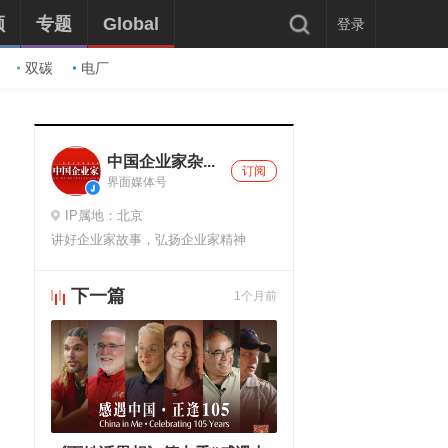
频
专题
Global
登录
双碳
电厂
中国企业家杂...
订阅
界面媒体号
IP属地：北京
讲好企业家故事，弘扬企业家精神
下一篇
1个月前
推荐阅读