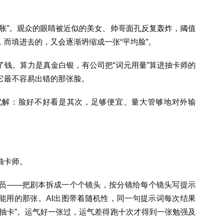
胀”。观众的眼睛被近似的美女、帅哥面孔反复轰炸，阈值
而填进去的，又会逐渐坍缩成一张“平均脸”。
钱。算力是真金白银，有公司把“词元用量”算进抽卡师的
它最不容易出错的那张脸。
优解：脸好不好看是其次，足够便宜、量大管够地对外输
抽卡师。
员——把剧本拆成一个个镜头，按分镜给每个镜头写提示
能用的那张。AI出图带着随机性，同一句提示词每次结果
抽卡”。运气好一张过，运气差得跑十次才得到一张勉强及