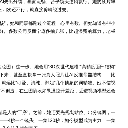
AI先出分镜，画面流畅、合乎镜头逻辑就行。她的废片率
三四次还不行，就直接剪辑绕过去。
核”，她和同事都跑过全流程，心里有数。但她知道有些小
分。多数公司反而宁愿多抽几张，比起浪费的算力，老板
。
妆图）这一步。她会用“3D次世代建模”“高精度面部结构”
下来，甚至直接拿一张真人照片让AI反推骨骼结构——比
，就远比“可爱、清纯、御姐”几个抽象的词精准。她不信视
并不创造，在生图阶段如果没拉开差距，丢进视频模型还会
是人的“工序”。之前，她还要先规划站位、出分镜图，一
—4秒一个镜头、一集120秒；如今模型成为主力，一集