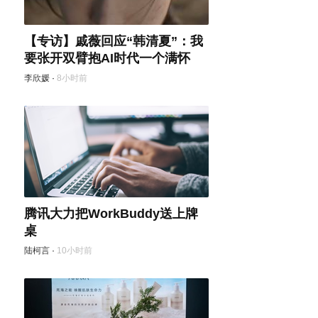
【专访】戚薇回应“韩清夏”：我
要张开双臂抱AI时代一个满怀
李欣媛
·
8小时前
腾讯大力把WorkBuddy送上牌
桌
陆柯言
·
10小时前