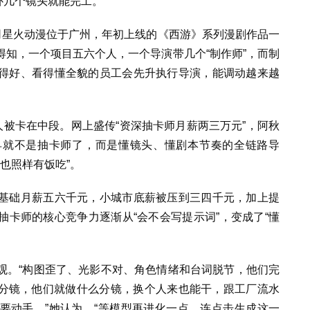
尔补几个镜头就能完工。
司星火动漫位于广州，年初上线的《西游》系列漫剧作品一
知，一个项目五六个人，一个导演带几个“制作师”，而制
得好、看得懂全貌的员工会先升执行导演，能调动越来越
人被卡在中段。网上盛传“资深抽卡师月薪两三万元”，阿秋
早就不是抽卡师了，而是懂镜头、懂剧本节奏的全链路导
司也照样有饭吃”。
基础月薪五六千元，小城市底薪被压到三四千元，加上提
卡师的核心竞争力逐渐从“会不会写提示词”，变成了“懂
观。“构图歪了、光影不对、角色情绪和台词脱节，他们完
么分镜，他们就做什么分镜，换个人来也能干，跟工厂流水
要动手。”她认为，“等模型再进化一点，连点击生成这一