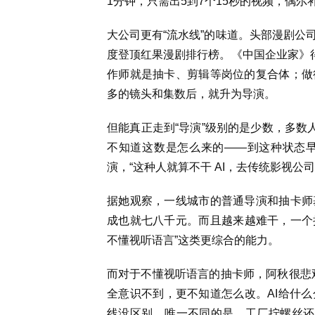
1分钟，只需出5到7个15秒的视频，偶
大公司更有“流水线”的味道。头部漫剧公
度登顶红果漫剧排行榜。《中国企业家》得
作师就是抽卡、剪辑等岗位的复合体；做
多的镜头和集数后，就升为导演。
但能真正走到“导演”级别的是少数，多数
不知道这数是怎么来的——到这种状态
演，“这种人就算不干 AI，去传统影视公
据她观察，一线城市的普通导演和抽卡师
成也就七八千元。而且越来越难干，一个抽
不懂视听语言”这类更综合的能力。
而对于不懂视听语言的抽卡师，阿秋很悲
全意识不到，更不知道怎么改。AI给什
线没区别。唯一不同的是，工厂拧螺丝还