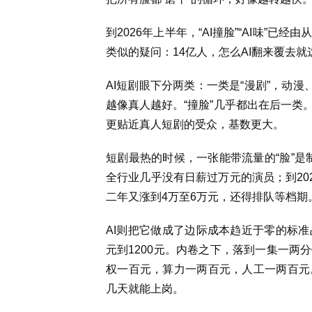
到2026年上半年，“AI撞脸”“AI味”
类似的疑问：14亿人，怎么AI翻来覆去就
AI短剧眼下分两类：一类是“漫剧”，动
越像真人越好。“撞脸”几乎都出在后一类
更贴近真人短剧的受众，基数更大。
短剧最热的时候，一张能带流量的“脸”是
全行业几乎没有日薪过万元的演员；到20
二年又涨到4万至6万元，还得排队等档期
AI则把它做成了边际成本趋近于零的标准品
元到1200元。内卷之下，落到一集一两
权一百元，算力一两百元，人工一两百元
几天就能上岗。