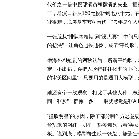
代价之一是中腰部演员和群演的失业。据报
三，群演日薪从150元腰斩到七八十元。
业很难，底层基本被AI替代，“去年是个
一张脸从“排队等档期”到“没人要”，中间
的想法”，让角色越长越像，成了“平均脸”
做海外AI短剧的阿秋认为，所谓平均脸
定、不出错，会把人脸特征往概率的中心
的审美区间里”。只要用的是通用大模型，
她还有个一线观察：相比于其他人种，东
同一张脸”，群像一多，一眼就感觉是张AI
“撞脸明星”的原因，除了部分制作方恶意
台扒来的网红、明星，标签却只写着“美女
板。说到底，模型每生成一张脸，都是在一