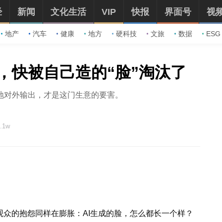
经
新闻
文化生活
VIP
快报
界面号
视
地产
汽车
健康
地方
硬科技
文旅
数据
ESG
，快被自己造的“脸”淘汰了
地对外输出，才是这门生意的要害。
.1w
观众的抱怨同样在膨胀：AI生成的脸，怎么都长一个样？