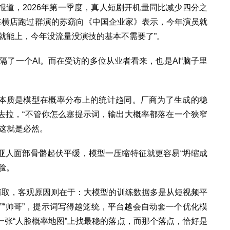
道，2026年第一季度，真人短剧开机量同比减少四分之
在横店跑过群演的苏窈向《中国企业家》表示，今年演员就
人就能上，今年没流量没演技的基本不需要了”。
只隔了一个AI。而在受访的多位从业者看来，也是AI“脑子里
。
，本质是模型在概率分布上的统计趋同。厂商为了生成的稳
去拉，“不管你怎么塞提示词，输出大概率都落在一个狭窄
这就是必然。
亚人面部骨骼起伏平缓，模型一压缩特征就更容易“坍缩成
脸。
窃取，客观原因则在于：大模型的训练数据多是从短视频平
”“帅哥”，提示词写得越笼统，平台越会自动套一个优化模
张“人脸概率地图”上找最稳的落点，而那个落点，恰好是