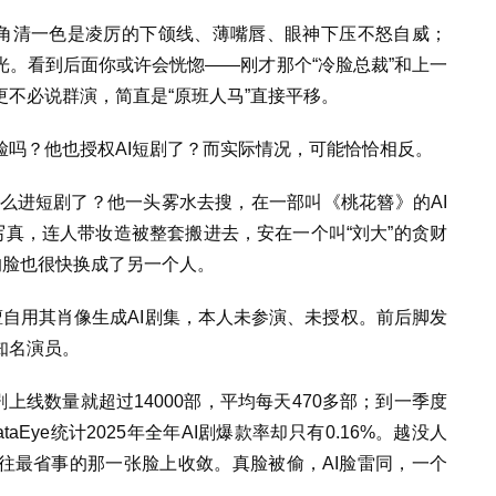
主角清一色是凌厉的下颌线、薄嘴唇、眼神下压不怒自威；
。看到后面你或许会恍惚——刚才那个“冷脸总裁”和上一
不必说群演，简直是“原班人马”直接平移。
脸吗？他也授权AI短剧了？而实际情况，可能恰恰相反。
怎么进短剧了？他一头雾水去搜，在一部叫《桃花簪》的AI
写真，连人带妆造被整套搬进去，安在一个叫“刘大”的贪财
的脸也很快换成了另一个人。
自用其肖像生成AI剧集，本人未参演、未授权。前后脚发
知名演员。
剧上线数量就超过14000部，平均每天470多部；到一季度
aEye统计2025年全年AI剧爆款率却只有0.16%。越没人
往最省事的那一张脸上收敛。真脸被偷，AI脸雷同，一个
。