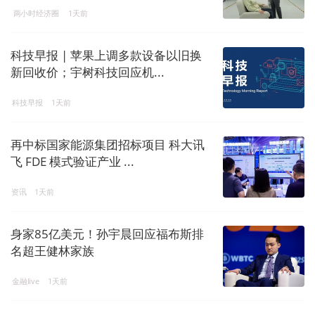
两小时经济圈
1天前
科技早报 | 苹果上调多款设备以旧换
新回收价；宇树科技回应机...
科技早报
1天前
再中标国家能源集团招标项目 科大讯
飞 FDE 模式验证产业 ...
资讯
1天前
身家85亿美元！孙宇晨回应福布斯排
名超王健林家族
金融live
1天前