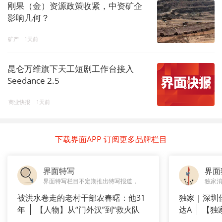
刚果（金）资源政策收紧，中资矿企
影响几何？
矿产
1天前
昆仑万维旗下天工短剧工作台接入
Seedance 2.5
商业快报
1天前
下载界面APP 订阅更多品牌栏目
界面特写
界面
界面特写栏目不定期推出特写报道，
独家
被洪水卷走的老村干部农春曙：他31
独家｜深圳
年
【人物】从“门外汉”到“救火队
达A
【独
长”：
站供应商