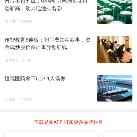
市占率超七成，中国动力电池军团再
创新高 | 动力电池排名⑥
锂电圈
18小时前
传智教育8连板：扭亏叠加AI叙事，资
金疯炒股价踩严重异动红线
资本风云
1天前
恒瑞医药拿下GLP-1入场券
药事会
21小时前
下载界面APP 订阅更多品牌栏目