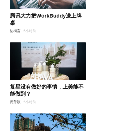
腾讯大力把WorkBuddy送上牌
桌
陆柯言
·
5小时前
复星没有做好的事情，上美能不
能做到？
周芳颖
·
5小时前