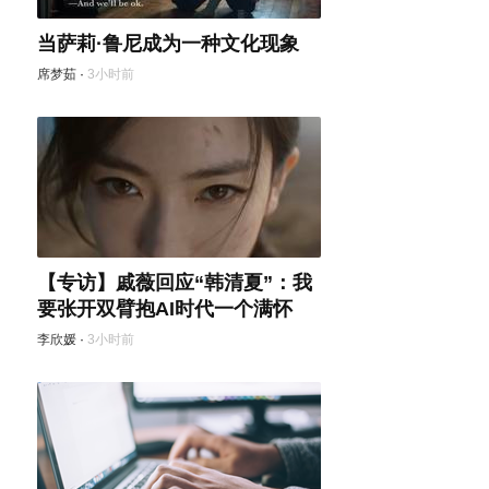
当萨莉·鲁尼成为一种文化现象
席梦茹
·
3小时前
【专访】戚薇回应“韩清夏”：我
要张开双臂抱AI时代一个满怀
李欣媛
·
3小时前