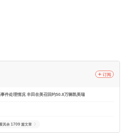
订阅
件处理情况 丰田在美召回约50.8万辆凯美瑞
1709
看其余
篇文章