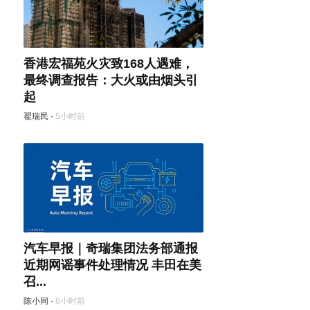
香港宏福苑火灾致168人遇难，
最终调查报告：大火或由烟头引
起
翟瑞民
·
5小时前
汽车早报｜奇瑞集团法务部通报
近期网谣事件处理情况 丰田在美
召...
陈小同
·
6小时前