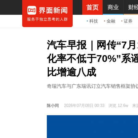
首页
商业
财
科技
金融
证券
汽车早报｜网传“7
化率不低于70%”系
比增逾八成
奇瑞汽车与广东瑞讯订立汽车销售框架协
陈小同
2026年07月08日 00:33
浏览 12.6w
来