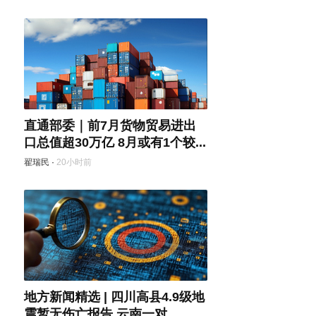
直通部委｜前7月货物贸易进出
口总值超30万亿 8月或有1个较...
翟瑞民
·
20小时前
地方新闻精选 | 四川高县4.9级地
震暂无伤亡报告 云南一对...