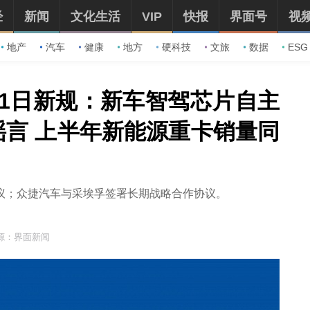
经
新闻
文化生活
VIP
快报
界面号
视
地产
汽车
健康
地方
硬科技
文旅
数据
ESG
月1日新规：新车智驾芯片自主
谣言 上半年新能源重卡销量同
议；众捷汽车与采埃孚签署长期战略合作协议。
源：界面新闻