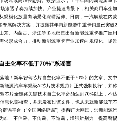
市场延续高增长态势。数据显示，上半年国内新能源重卡
%，市场渗透节奏持续加快。产业提速背景下，相关商用车企加
从规模化放量向场景化深耕延伸。日前，一汽解放在内蒙
输专属解决方案，并披露其年内新能源中重卡销量已突破2
、山东、内蒙古、浙江等多地密集出台新能源重卡推广应用
需求形成合力，推动新能源重卡产业加速向规模化、场景
自主化率不低于70%”系谣言
落地！新车智驾芯片自主化率不低于70%》的文章。文中
《新能源汽车车规级AI芯片技术规范》正式强制执行”，并称
驾芯片全链路关键技术自主化率必须达到70%以上，不达
和信息化部核查，并未发布过该文件，也从未就新能源车芯
辟谣平台（“全国网络辟谣”）提醒广大网民，涉新能源汽
为准，不信谣、不传谣、不造谣，增强辨别力，提高警惕