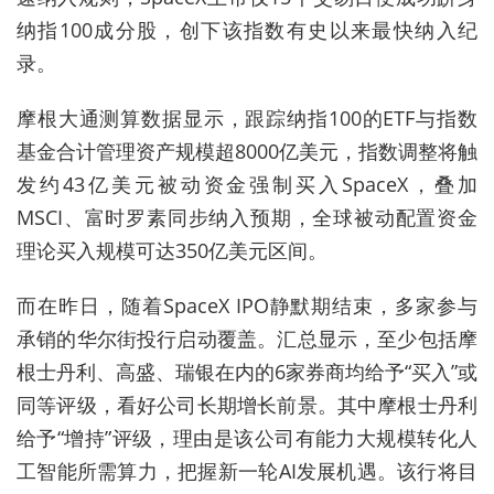
纳指100成分股，创下该指数有史以来最快纳入纪
录。
摩根大通测算数据显示，跟踪纳指100的ETF与指数
基金合计管理资产规模超8000亿美元，指数调整将触
发约43亿美元被动资金强制买入SpaceX，叠加
MSCI、富时罗素同步纳入预期，全球被动配置资金
理论买入规模可达350亿美元区间。
而在昨日，随着SpaceX IPO静默期结束，多家参与
承销的华尔街投行启动覆盖。汇总显示，至少包括摩
根士丹利、高盛、瑞银在内的6家券商均给予“买入”或
同等评级，看好公司长期增长前景。其中摩根士丹利
给予“增持”评级，理由是该公司有能力大规模转化人
工智能所需算力，把握新一轮AI发展机遇。该行将目