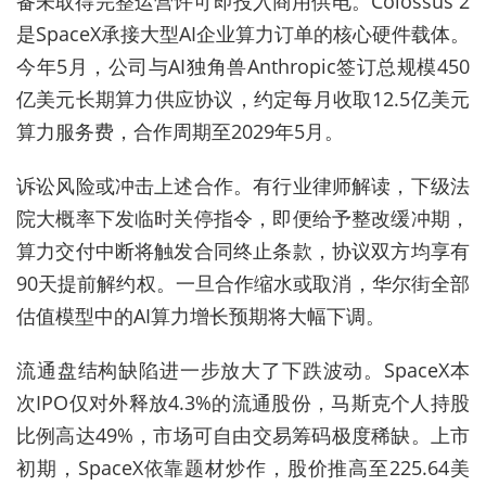
备未取得完整运营许可即投入商用供电。Colossus 2
是SpaceX承接大型AI企业算力订单的核心硬件载体。
今年5月，公司与AI独角兽Anthropic签订总规模450
亿美元长期算力供应协议，约定每月收取12.5亿美元
算力服务费，合作周期至2029年5月。
诉讼风险或冲击上述合作。有行业律师解读，下级法
院大概率下发临时关停指令，即便给予整改缓冲期，
算力交付中断将触发合同终止条款，协议双方均享有
90天提前解约权。一旦合作缩水或取消，华尔街全部
估值模型中的AI算力增长预期将大幅下调。
流通盘结构缺陷进一步放大了下跌波动。SpaceX本
次IPO仅对外释放4.3%的流通股份，马斯克个人持股
比例高达49%，市场可自由交易筹码极度稀缺。上市
初期，SpaceX依靠题材炒作，股价推高至225.64美