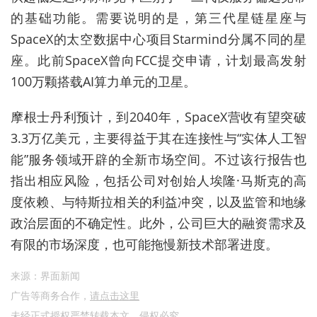
的基础功能。需要说明的是，第三代星链
星座
与
SpaceX的太空数据中心项目Starmind分属不同的
星
座
。此前SpaceX曾向FCC提交申请，计划最高发射
100万颗搭载AI算力单元的卫星。
摩根士丹利预计，到2040年，SpaceX营收有望突破
3.3万亿美元，主要得益于其在连接性与“实体人工智
能”服务领域开辟的全新市场空间。不过该行报告也
指出相应风险，包括公司对创始人埃隆·马斯克的高
度依赖、与特斯拉相关的利益冲突，以及监管和地缘
政治层面的不确定性。此外，公司巨大的融资需求及
有限的市场深度，也可能拖慢新技术部署进度。
来源：界面新闻
广告等商务合作，
请点击这里
未经正式授权严禁转载本文，侵权必究。