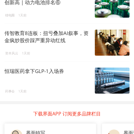
创新高 | 动力电池排名⑥
锂电圈
1天前
传智教育8连板：扭亏叠加AI叙事，资
金疯炒股价踩严重异动红线
资本风云
1天前
恒瑞医药拿下GLP-1入场券
药事会
1天前
下载界面APP 订阅更多品牌栏目
界面特写
界面