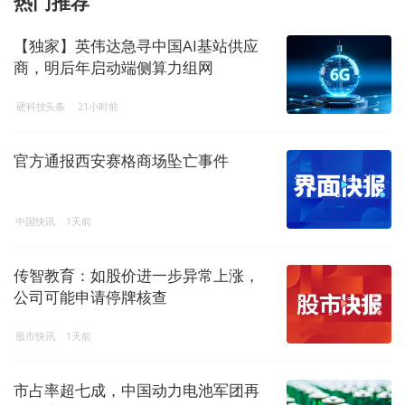
热门推荐
【独家】英伟达急寻中国AI基站供应
商，明后年启动端侧算力组网
硬科技头条
21小时前
官方通报西安赛格商场坠亡事件
中国快讯
1天前
传智教育：如股价进一步异常上涨，
公司可能申请停牌核查
股市快讯
1天前
市占率超七成，中国动力电池军团再