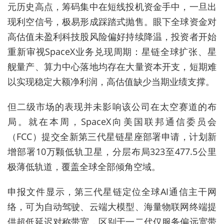
元历史高点，筹码集中在短线投机资金手中，一旦出
现利空信号，极易形成踩踏式抛售。眼下全球资金对
高估值未盈利科技股风险偏好持续降温，投资者开始
重新审视SpaceX业务兑现周期：星链全球扩张、星
舰量产、算力中心落地均存在大量资本开支，短期难
以实现稳定大额净利润，高估值缺少当期业绩支撑。
但二级市场的表现并未影响该公司在太空赛道的布
局。就在本周，SpaceX向美国联邦通信委员会
（FCC）提交全新第三代星链
星座
部署申请，计划新
增部署10万颗低轨卫星，分层布局323至477.5公里
极薄低轨道，覆盖全球全部倾角空域。
申报文件显示，第三代星链定位全球AI通信主干网
络，可为自动驾驶、云端大模型、海量物联网终端提
供超低延迟对称带宽，区别于一二代仅服务偏远宽带