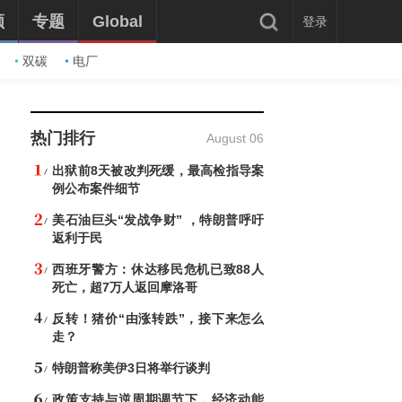
频
专题
Global
登录
双碳
电厂
热门排行
August 06
出狱前8天被改判死缓，最高检指导案
例公布案件细节
美石油巨头“发战争财” ，特朗普呼吁
返利于民
西班牙警方：休达移民危机已致88人
死亡，超7万人返回摩洛哥
反转！猪价“由涨转跌”，接下来怎么
走？
特朗普称美伊3日将举行谈判
政策支持与逆周期调节下，经济动能