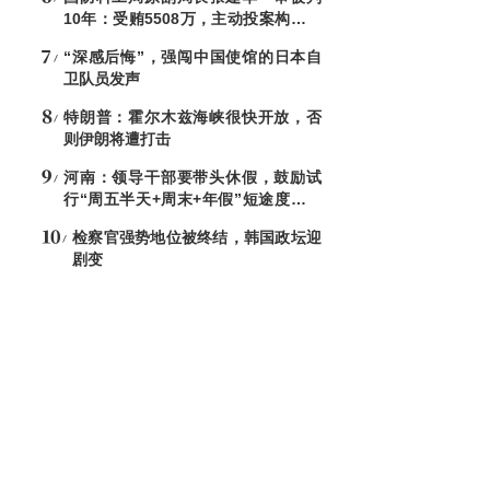
10年：受贿5508万，主动投案构成自
首
“深感后悔”，强闯中国使馆的日本自
卫队员发声
特朗普：霍尔木兹海峡很快开放，否
则伊朗将遭打击
河南：领导干部要带头休假，鼓励试
行“周五半天+周末+年假”短途度假模
式
检察官强势地位被终结，韩国政坛迎
剧变