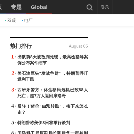
频
专题
Global
登录
双碳
电厂
热门排行
August 05
出狱前8天被改判死缓，最高检指导案
例公布案件细节
美石油巨头“发战争财” ，特朗普呼吁
返利于民
西班牙警方：休达移民危机已致88人
死亡，超7万人返回摩洛哥
反转！猪价“由涨转跌”，接下来怎么
走？
特朗普称美伊3日将举行谈判
国防科工局原副局长张建华一审被判