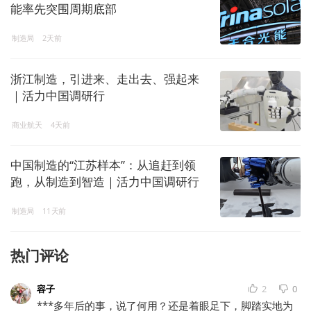
能率先突围周期底部
制造局
2天前
浙江制造，引进来、走出去、强起来
｜活力中国调研行
商业航天
4天前
中国制造的“江苏样本”：从追赶到领
跑，从制造到智造｜活力中国调研行
制造局
11天前
热门评论
容子
2
0
***多年后的事，说了何用？还是着眼足下，脚踏实地为