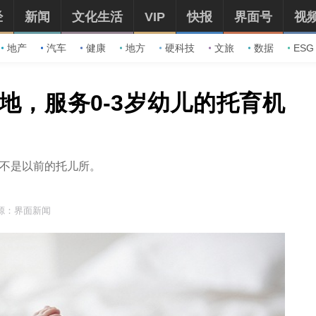
经
新闻
文化生活
VIP
快报
界面号
视
地产
汽车
健康
地方
硬科技
文旅
数据
ESG
地，服务0-3岁幼儿的托育机
也不是以前的托儿所。
源：界面新闻