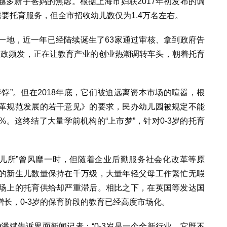
来越多新手爸妈的焦虑。根据上海市妇联2017年初发布的调
需要托育服务，但全市招收幼儿数仅为1.4万名左右。
一地，近一年已经陆续诞生了63家通过审核、拿到政府告
新政频发，正在让教育产业的创业热潮调转车头，朝着托育
饽”。但在2018年底，它们被迫远离资本市场的喧嚣，根
革规范发展的若干意见》的要求，民办幼儿园被规定不能
%。这终结了大量学前机构的“上市梦”，针对0-3岁的托育
托儿所”曾风靡一时，但随着企业后勤服务社会化改革等原
的新生儿数量保持在千万级，大量年轻父母工作繁忙无暇
场上的托育供给却严重滞后。相比之下，在英国等发达国
长，0-3岁的保育阶段的教育已经高度市场化。
l CEO潘斌告诉界面新闻记者：“0-3岁是一个全新行业，它既不