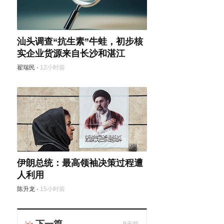
汕头调查“抗生素”牛蛙，初步核
实企业货源来自长沙和湛江
翟瑞民
·
12小时前
伊朗总统：最高领袖决策过程遭
人利用
陈升龙
·
15小时前