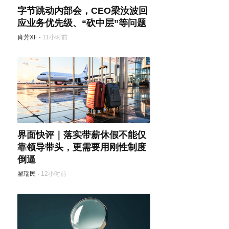
字节跳动内部会，CEO梁汝波回
应业务优先级、“砍中层”等问题
肖芳XF
·
11小时前
界面快评｜落实带薪休假不能仅
靠领导带头，更需要用刚性制度
倒逼
翟瑞民
·
12小时前