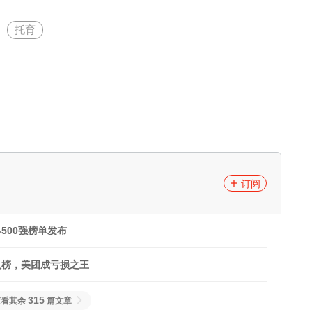
托育
订阅
500强榜单发布
次入榜，美团成亏损之王
315
查看其余
篇文章