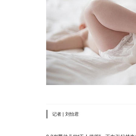
记者 |
刘怡君