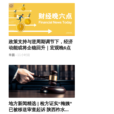
政策支持与逆周期调节下，经济
动能或将企稳回升｜宏观晚6点
辛圆
·
11小时前
地方新闻精选 | 检方证实“梅姨”
已被移送审查起诉 陕西柞水...