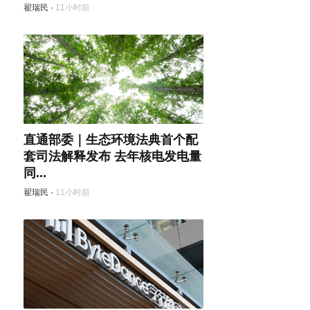
翟瑞民
·
11小时前
直通部委｜生态环境法典首个配
套司法解释发布 去年核电发电量
同...
翟瑞民
·
11小时前