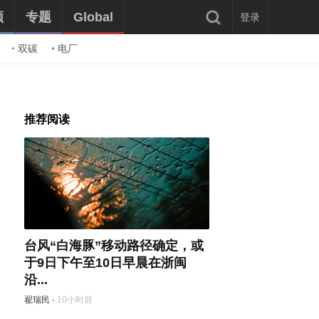
频
专题
Global
登录
双碳
电厂
推荐阅读
台风“白海豚”移动路径确定，或
于9日下午至10日早晨在浙闽
沿...
翟瑞民
·
10小时前