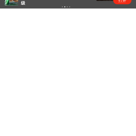
打开
级
腾讯大力把WorkBuddy送上牌桌
互联网日常
1天前
下载界面APP 订阅更多品牌栏目
界面深度
界面
专注于深度调查报道，持续提供纵深
界面
【深度】长鑫上市浮盈万亿，“合肥经
被洪水卷走
验
【深度】中国新能源告别“规模
年
【人物
崇拜”
长”：
查看内容
去APP订阅
查看内容