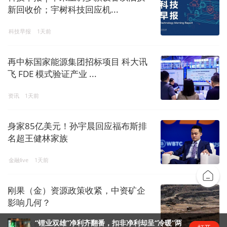
新回收价；宇树科技回应机...
科技早报
1天前
再中标国家能源集团招标项目 科大讯
飞 FDE 模式验证产业 ...
资讯
1天前
身家85亿美元！孙宇晨回应福布斯排
名超王健林家族
金融live
1天前
刚果（金）资源政策收紧，中资矿企
影响几何？
“锂业双雄”净利齐翻番，扣非净利却呈“冷暖”两
矿产
1天前