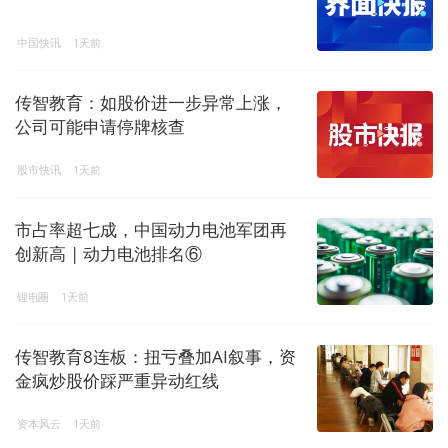
中国快讯
1天前
传智教育：如股价进一步异常上涨，
公司可能申请停牌核查
股市快讯
1天前
市占率超七成，中国动力电池军团再
创新高 | 动力电池排名⑥
锂电圈
1天前
传智教育8连板：扭亏叠加AI叙事，资
金疯炒股价踩严重异动红线
资本风云
1天前