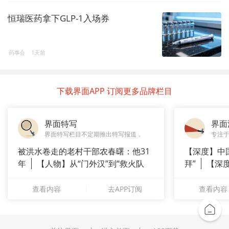
恒瑞医药拿下GLP-1入场券
药事会
1天前
下载界面APP 订阅更多品牌栏目
界面特写
界面
界面特写栏目不定期推出特写报道，
专注
被洪水卷走的老村干部农春曙：他31
【深度】中
年
【人物】从“门外汉”到“救火队
拜”
【深
长”：
上风电何
查看内容
去APP订阅
查看内容