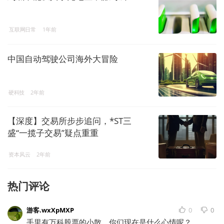
互联网日常
1年前
中国自动驾驶公司海外大冒险
硬科技
2年前
【深度】交易所步步追问，*ST三
盛“一揽子交易”疑点重重
资本风云
2年前
热门评论
游客.wxXpMXP
0
0
手里有万科股票的小散，你们现在是什么心情呢？