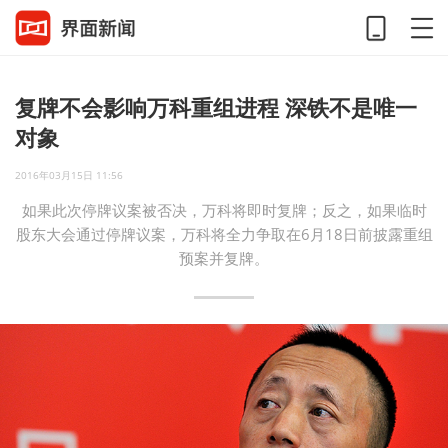
复牌不会影响万科重组进程 深铁不是唯一
对象
2016年03月15日 11:56
如果此次停牌议案被否决，万科将即时复牌；反之，如果临时
股东大会通过停牌议案，万科将全力争取在6月18日前披露重组
预案并复牌。