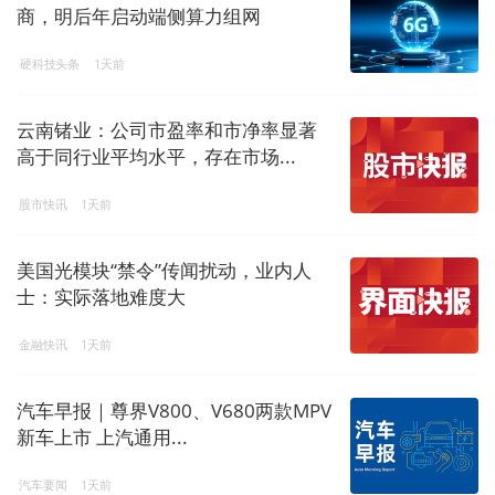
商，明后年启动端侧算力组网
硬科技头条
1天前
云南锗业：公司市盈率和市净率显著
高于同行业平均水平，存在市场...
股市快讯
1天前
美国光模块“禁令”传闻扰动，业内人
士：实际落地难度大
金融快讯
1天前
汽车早报｜尊界V800、V680两款MPV
新车上市 上汽通用...
汽车要闻
1天前