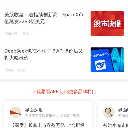
美股收盘：道指续创新高，SpaceX市
值蒸发2250亿美元
股市快讯
1天前
DeepSeek也扛不住了？API降价后又
将大幅涨价
硬科技
1天前
下载界面APP 订阅更多品牌栏目
界面深度
界面
专注于深度调查报道，持续提供纵深
界面
【深度】长鑫上市浮盈万亿，“合肥经
被洪水卷走