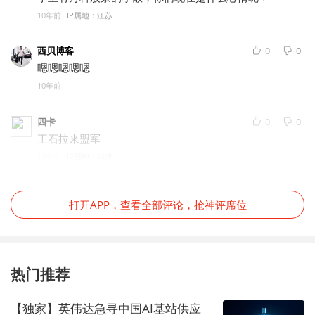
10年前
IP属地：江苏
西贝博客
0
0
嗯嗯嗯嗯嗯
10年前
四卡
0
0
王石拉来盟军
10年前
IP属地：福建
打开APP，查看全部评论，抢神评席位
热门推荐
【独家】英伟达急寻中国AI基站供应