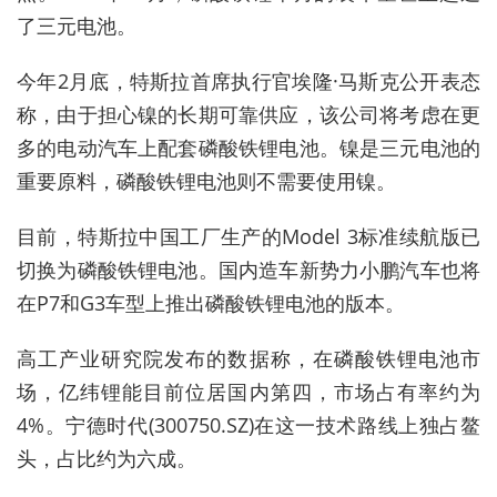
了三元电池。
今年2月底，特斯拉首席执行官埃隆·马斯克公开表态
称，由于担心镍的长期可靠供应，该公司将考虑在更
多的电动汽车上配套磷酸铁锂电池。镍是三元电池的
重要原料，磷酸铁锂电池则不需要使用镍。
目前，特斯拉中国工厂生产的Model 3标准续航版已
切换为磷酸铁锂电池。国内造车新势力小鹏汽车也将
在P7和G3车型上推出磷酸铁锂电池的版本。
高工产业研究院发布的数据称，在磷酸铁锂电池市
场，亿纬锂能目前位居国内第四，市场占有率约为
4%。宁德时代(300750.SZ)在这一技术路线上独占鳌
头，占比约为六成。