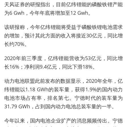
天风证券的研报指出，目前亿纬锂能的磷酸铁锂产能
为6 Gwh，今年年底将增加至12 Gwh。
该研报称，今年亿纬锂能将受益于磷酸铁锂电池需求
的增加，预计其此方面的收入将接近30亿元，同比增
长约70%。
2020年前三季度，亿纬锂能营收为53亿元，同比增
长16%；净利润9.4亿元，同比下滑18%。
动力电池联盟此前发布的数据显示，2020年全年，亿
纬锂能以1.18 GWh的装车量，获得1.9%的国内动力
电池市场占有率，排名第七。宁德时代的装车量为
31.79 GWh，占到国内动力电池总装车量的一半。
今年以来，国内电池企业扩产的消息频频传出。宁德