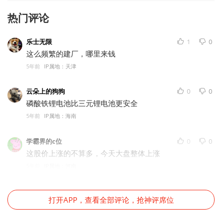
热门评论
乐士无限
1
0
这么频繁的建厂，哪里来钱
5年前
IP属地：天津
云朵上的狗狗
0
0
磷酸铁锂电池比三元锂电池更安全
5年前
IP属地：海南
学霸界的c位
0
0
这股价上涨的不算多，今天大盘整体上涨
5年前
IP属地：河南
打开APP，查看全部评论，抢神评席位