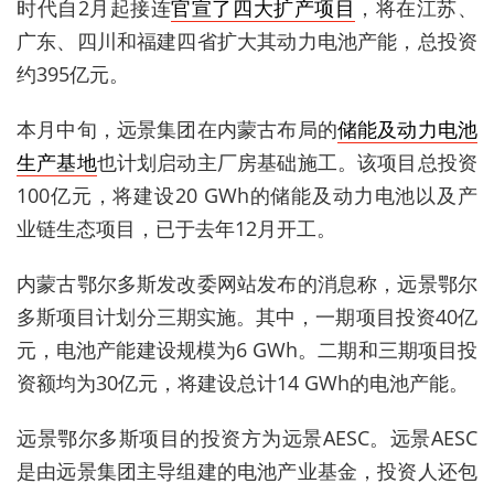
时代自2月起接连
官宣了四大扩产项目
，将在江苏、
广东、四川和福建四省扩大其动力电池产能，总投资
约395亿元。
本月中旬，远景集团在内蒙古布局的
储能及动力电池
生产基地
也计划启动主厂房基础施工。该项目总投资
100亿元，将建设20 GWh的储能及动力电池以及产
业链生态项目，已于去年12月开工。
内蒙古鄂尔多斯发改委网站发布的消息称，远景鄂尔
多斯项目计划分三期实施。其中，一期项目投资40亿
元，电池产能建设规模为6 GWh。二期和三期项目投
资额均为30亿元，将建设总计14 GWh的电池产能。
远景鄂尔多斯项目的投资方为远景AESC。远景AESC
是由远景集团主导组建的电池产业基金，投资人还包