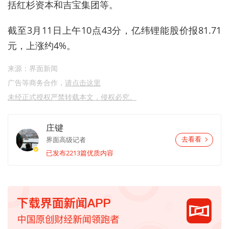
括红杉资本和吉宝集团等。
截至3月11日上午10点43分，亿纬锂能股价报81.71
元，上涨约4%。
来源：界面新闻
广告等商务合作，
请点击这里
未经正式授权严禁转载本文，侵权必究。
庄键
界面高级记者
去看看
已发布2213篇优质内容