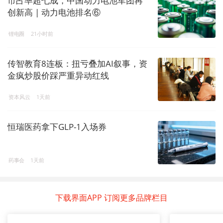
市占率超七成，中国动力电池军团再
创新高 | 动力电池排名⑥
锂电圈
21小时前
传智教育8连板：扭亏叠加AI叙事，资
金疯炒股价踩严重异动红线
资本风云
1天前
恒瑞医药拿下GLP-1入场券
药事会
1天前
下载界面APP 订阅更多品牌栏目