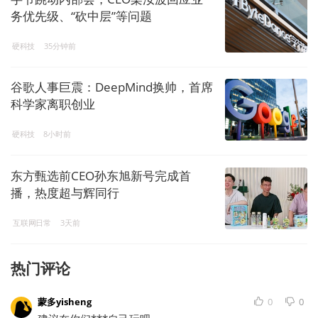
务优先级、“砍中层”等问题
硬科技
35分钟前
谷歌人事巨震：DeepMind换帅，首席
科学家离职创业
硬科技
8小时前
东方甄选前CEO孙东旭新号完成首
播，热度超与辉同行
互联网日常
3天前
热门评论
蒙多yisheng
0
0