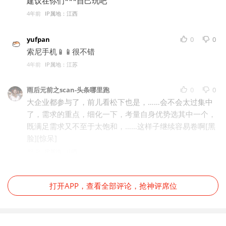
建议在你们***自己玩吧
4年前
IP属地：江西
yufpan
0
0
索尼手机📱📱很不错
4年前
IP属地：江苏
雨后元前之scan-头条哪里跑
0
0
大企业都参与了，前儿看松下也是，……会不会太过集中
了，需求的重点，细化一下，考量自身优势选其中一个，
既满足需求又不至于太饱和，……这样子继续容易卷啊[黑
脸][惊呆]
4年前
IP属地：山西
打开APP，查看全部评论，抢神评席位