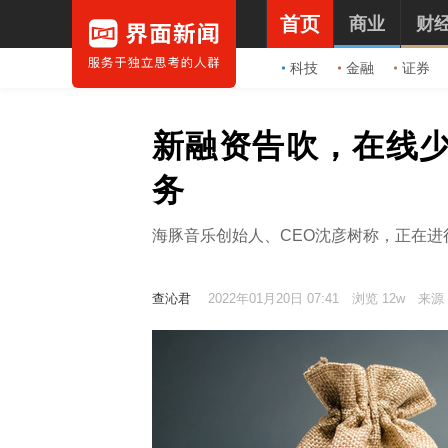
首页
商业
财
科技
金融
证券
新融资告吹，在线
务
海豚音乐创始人、CEO沈彦树称，正在
查沁君
2022年01月20日 07:41
浏览 12w
来源