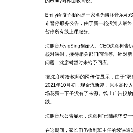
的
Emily
对界面教育说。
Emily
给孩子报的是一家名为海豚音乐
vip
布暂停服务公告，由于新一轮投资人最终
暂停所有线上课服务。
海豚音乐
vipSing
创始人、
CEO
沈彦树告
核对课时，接待相关部门问询等。针对新
问题，沈彦树暂时未给予回应。
据沈彦树给教师的网传信显示，由于“双
2021
年
10
月初，现金流断裂，原本高投
场花费一下子没有了来源。线上广告投放
跌。
海豚音乐公告显示，沈彦树“已陆续垫资一
在这期间，
家长们仍收到班主任的续课通