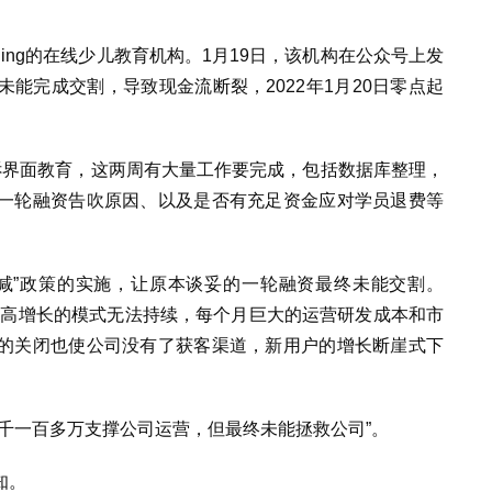
Sing
的在线少儿教育机构。
1
月
19
日，该机构在公众号上发
未能完成交割，导致现金流断裂，
2022
年
1
月
20
日零点起
诉界面教育，这两周有大量工作要完成，包括数据库整理，
一轮融资告吹原因、以及是否有充足资金应对学员退费等
减”政策的实施，让原本谈妥的一轮融资最终未能交割。
入高增长的模式无法持续，每个月巨大的运营研发成本和市
的关闭也使公司没有了获客渠道，新用户的增长断崖式下
千一百多万支撑公司运营，但最终未能拯救公司”。
知。