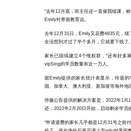
“
去年
12
月底，班主任还一直催我续课，称
Emily
对界面教育说。
去年
12
月
31日
，
Emily
又花费
4835
元，续
全没想到才过了半个多月，它就要下线了
家长已陆续建立
4
个维权群，
“
还有好多
vipSing
的学员数量有近一万人。
据
Emily
提供的家长统计表显示，
待退的
国、加拿大、澳大利亚、新加坡等海外地
停服公告提供的解决方案是，
2022
年
1
月
还；
2022
年
2
月
20
日开始，启动剩余学员
“
申请退费的家长几乎都是
12
月
31
号之前
价了，谁在涨价后再买课？”
Emily
对界面