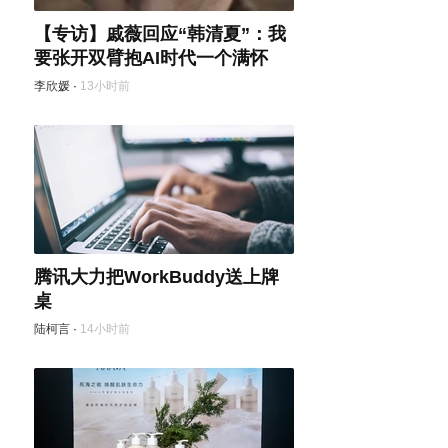
【专访】戚薇回应“韩清夏”：我
要张开双臂抱AI时代一个满怀
李欣媛
·
13小时前
腾讯大力把WorkBuddy送上牌
桌
陆柯言
·
14小时前