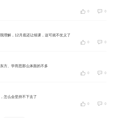
0
0
我理解，12月底还让续课，这可就不仗义了
0
0
东方、学而思那么体面的不多
0
0
，怎么会坚持不下去了
0
0