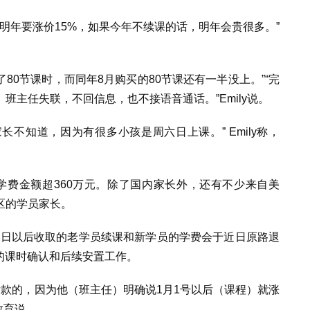
明年要涨价
15%
，如果今年不续课的话，明年会贵很多。
”
了
80
节课时，而同年
8
月购买的
80
节课还有一半没上。
”“
完
。班主任失联，不回信息，也不接语音通话。
”Emily
说。
家长不知道，因为有很多小孩是周六日上课。
” Emily
称，
学费金额超
360
万元。除了国内家长外，还有不少来自美
区的学员家长。
1
日以后收取的老学员续课和新学员的学费会于近日原路退
的课时确认和后续安置工作。
付款的，因为他（班主任）明确说
1
月
1
号以后（课程）就涨
教育说。