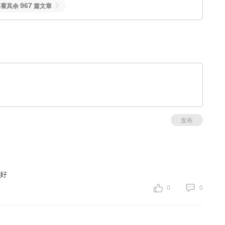
967
查看其余
篇文章
发布
好
0
0