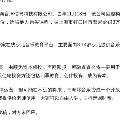
海言津信息科技有限公司。去年
11
月
18
日，该公司因虚构
提价，诱骗他人购买课程，被上海市虹口区市监局处罚
3
万
一家在线少儿音乐教育平台，主要面向
3-14
岁少儿提供音乐
资，由顺为资本领投，声网跟投，所融资资金将主要用于
天使轮投资方还包括四季教育、创伴投资、成为资本。
停运营，但可能在不远的将来，把海豚音乐变成一个开放
费提供给老师使用，大家可以自由入驻，自行定课时费。
发稿，对方未回应。