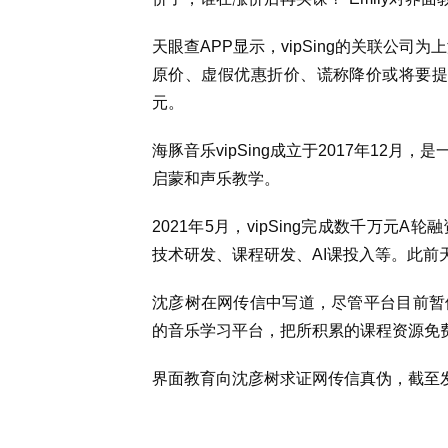
天眼查
APP
显示，
vipSing
的关联公司为上
原价、虚假优惠折价、谎称降价或将要
元。
海豚音乐
vipSing
成立于
2017
年
12
月，是
启蒙和声乐教学。
2021
年
5
月，
vipSing
完成数千万元
A
轮融
技术研发、课程研发、
AI
课投入等。此前
沈彦树在网传信中写道，尽管平台目前暂
的音乐学习平台，把所积累的课程资源免
界面教育向沈彦树求证网传信真伪，截至