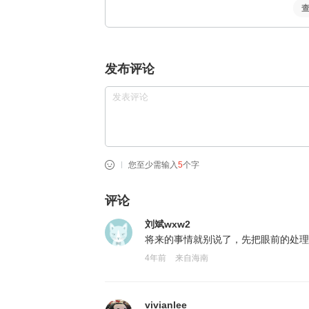
发布评论
您至少需输入
5
个字
评论
刘斌wxw2
将来的事情就别说了，先把眼前的处理
4年前
来自海南
vivianlee