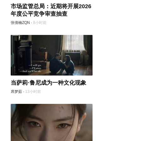
市场监管总局：近期将开展2026
年度公平竞争审查抽查
张倩楠ZQN
·
8小时前
当萨莉·鲁尼成为一种文化现象
席梦茹
·
13小时前