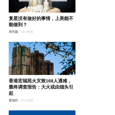
复星没有做好的事情，上美能不
能做到？
周芳颖
·
15小时前
香港宏福苑火灾致168人遇难，
最终调查报告：大火或由烟头引
起
翟瑞民
·
15小时前