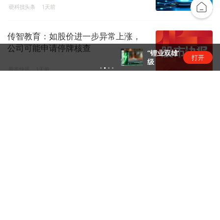
硬科技头条
1天前
传智教育：如股价进一步异常上涨，
公司可能申请停牌核查
“锂业双雄”净利齐翻番，扣非净利却呈“冷暖”两
打开
级
股市快讯
1天前
市占率超七成，中国动力电池军团再
创新高 | 动力电池排名⑥
锂电圈
1天前
云南锗业：公司市盈率和市净率显著
高于同行业平均水平，存在市场...
股市快讯
1天前