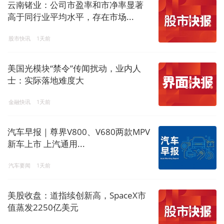
云南锗业：公司市盈率和市净率显著
高于同行业平均水平，存在市场...
股市快讯
1天前
美国光模块“禁令”传闻扰动，业内人
士：实际落地难度大
金融快讯
1天前
汽车早报｜尊界V800、V680两款MPV
新车上市 上汽通用...
汽车要闻
1天前
美股收盘：道指续创新高，SpaceX市
值蒸发2250亿美元