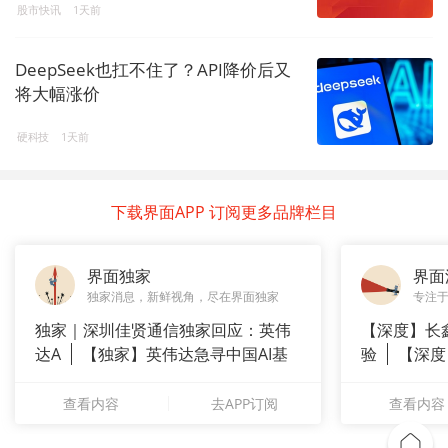
股市快讯
1天前
DeepSeek也扛不住了？API降价后又
将大幅涨价
硬科技
1天前
下载界面APP 订阅更多品牌栏目
界面独家
界面
独家消息，新鲜视角，尽在界面独家
专注
独家｜深圳佳贤通信独家回应：英伟
【深度】长
达A
【独家】英伟达急寻中国AI基
验
【深度
站供应商
崇拜”
查看内容
去APP订阅
查看内容