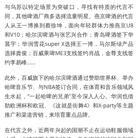
与乌苏以特定场景为突破口，寻找有特质的代言不
同，其他啤酒厂商多选择流量明星。燕京啤酒的代言
人从王一博换到蔡徐坤，面向年轻群体力推燕京U8
和V10；哈尔滨啤酒与张艺兴合作；青岛啤酒签下华
晨宇；华润雪花super X选择王一博，马尔斯绿产品
选择龚俊；百威果啤ME3支线签约肖战，金尊支线签
约李易峰……
此外，百威旗下的哈尔滨啤酒通过赞助世界杯、举办
哈啤音乐节、与NBA签订合同，在体育和音乐领域风
生水起，“一起哈啤的兄弟”至今深入人心。华润也借
助欧洲杯和欧冠、《这就是街舞4》和X-party等主题
推广和渠道营销，来培育重点品牌。
在代言之外，近两年兴起的国潮不止在运动鞋服领域