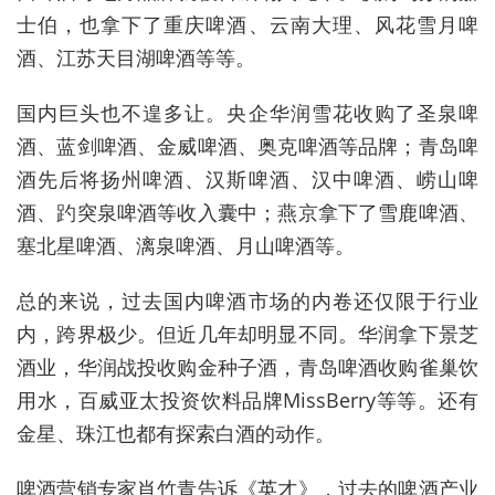
士伯，也拿下了重庆啤酒、云南大理、风花雪月啤
酒、江苏天目湖啤酒等等。
国内巨头也不遑多让。央企华润雪花收购了圣泉啤
酒、蓝剑啤酒、金威啤酒、奥克啤酒等品牌；青岛啤
酒先后将扬州啤酒、汉斯啤酒、汉中啤酒、崂山啤
酒、趵突泉啤酒等收入囊中；燕京拿下了雪鹿啤酒、
塞北星啤酒、漓泉啤酒、月山啤酒等。
总的来说，过去国内啤酒市场的内卷还仅限于行业
内，跨界极少。但近几年却明显不同。华润拿下景芝
酒业，华润战投收购金种子酒，青岛啤酒收购雀巢饮
用水，百威亚太投资饮料品牌MissBerry等等。还有
金星、珠江也都有探索白酒的动作。
啤酒营销专家肖竹青告诉《英才》，过去的啤酒产业