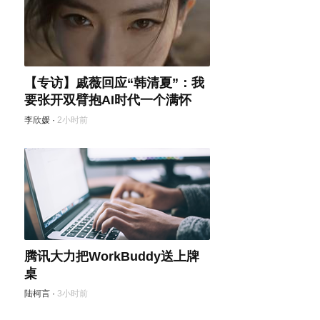
【专访】戚薇回应“韩清夏”：我
要张开双臂抱AI时代一个满怀
李欣媛
·
2小时前
腾讯大力把WorkBuddy送上牌
桌
陆柯言
·
3小时前