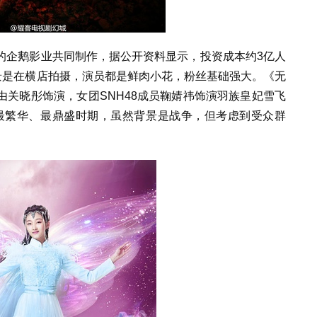
的企鹅影业共同制作，据公开资料显示，投资成本约3亿人
景是在横店拍摄，演员都是鲜肉小花，粉丝基础强大。《无
关晓彤饰演，女团SNH48成员鞠婧祎饰演羽族皇妃雪飞
最繁华、最鼎盛时期，虽然背景是战争，但考虑到受众群