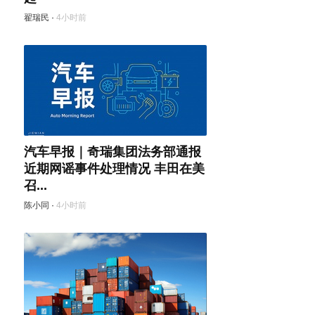
翟瑞民
·
4小时前
汽车早报｜奇瑞集团法务部通报
近期网谣事件处理情况 丰田在美
召...
陈小同
·
4小时前