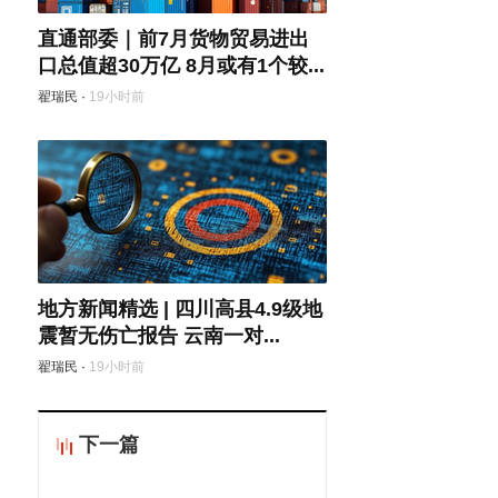
直通部委｜前7月货物贸易进出
口总值超30万亿 8月或有1个较...
翟瑞民
·
19小时前
地方新闻精选 | 四川高县4.9级地
震暂无伤亡报告 云南一对...
翟瑞民
·
19小时前
下一篇