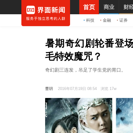
首页
商业
财
科技
金融
证券
暑期奇幻剧轮番登
毛特效魔咒？
奇幻剧三连发，吊足了学生党的胃口。
曹玥
2016年07月19日 08:54
浏览 17w