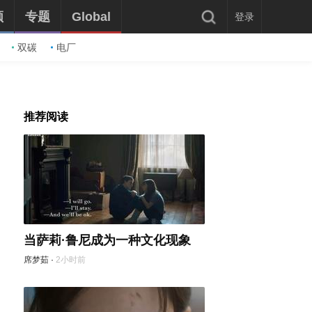
频
专题
Global
登录
双碳
电厂
推荐阅读
当萨莉·鲁尼成为一种文化现象
席梦茹
·
2小时前