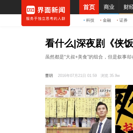
首页
商业
财
科技
金融
证券
看什么|深夜剧《侠
虽然都是“大叔+美食”的组合，但是叙事
曹玥
2016年07月21日 01:59
浏览 35.9w