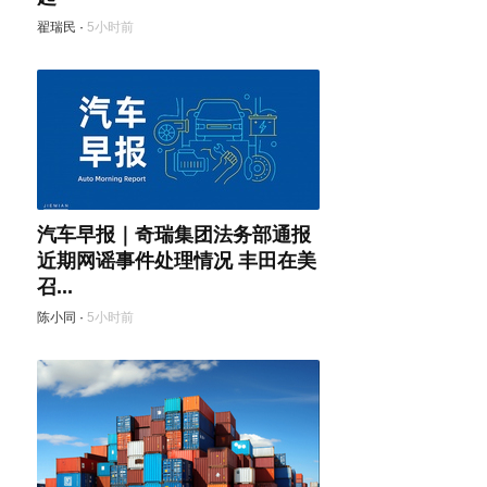
翟瑞民
·
5小时前
汽车早报｜奇瑞集团法务部通报
近期网谣事件处理情况 丰田在美
召...
陈小同
·
5小时前