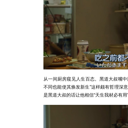
从一间厨房窥见人生百态。黑道大叔嘴中脱
不同也能使其焕发新生”这样颇有哲理深
是黑道大叔的话让他相信“天生我材必有用