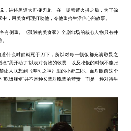
说，讲述黑道大哥柳刃龙一在一场黑帮火拼之后，为了躲
家中，用美食料理打动他，令他重拾生活信心的故事。
却各有侧重。《孤独的美食家》全剧出场的核心人物只有井
旅。
知道什么时候就死于刀下，所以对每一顿饭都充满敬畏之
念“我开动了”以表对食物的敬畏，以及吃饭的时候不能张
禁让人联想到《寿司之神》里的小野二郎。面对眼前这个
“吃饭规矩”并不是种长辈对晚辈的苛责，而是一种对待生