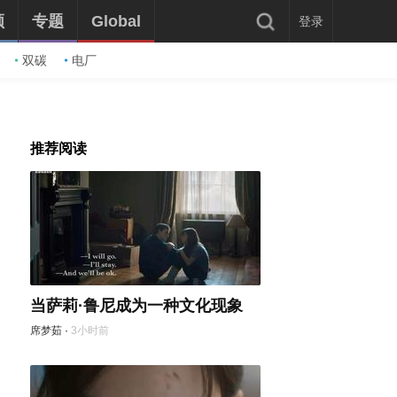
频
专题
Global
登录
双碳
电厂
推荐阅读
当萨莉·鲁尼成为一种文化现象
席梦茹
·
3小时前