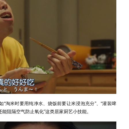
“淘米时要用纯净水、烧饭前要让米浸泡充分”、“灌装啤
还能阻隔空气防止氧化”这类居家厨艺小技能。