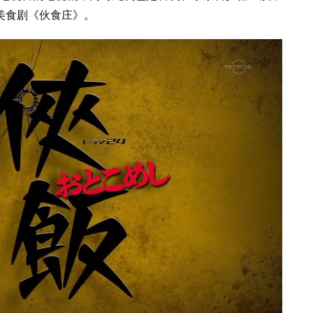
美食剧《伙食庄》。