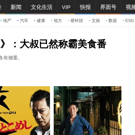
经
新闻
文化生活
VIP
快报
界面号
视
地产
汽车
健康
地方
硬科技
文旅
数据
ESG
饭》：大叔已然称霸美食番
却各有侧重。