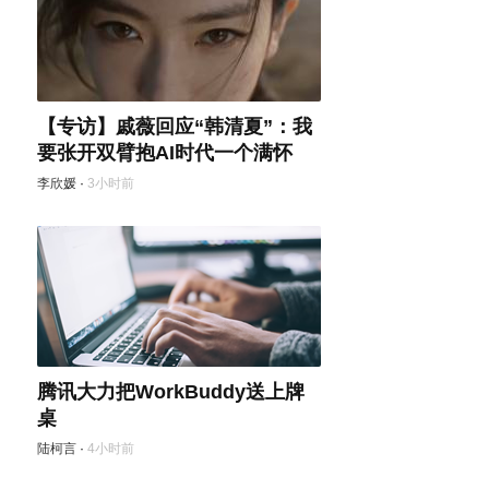
【专访】戚薇回应“韩清夏”：我
要张开双臂抱AI时代一个满怀
李欣媛
·
3小时前
腾讯大力把WorkBuddy送上牌
桌
陆柯言
·
4小时前