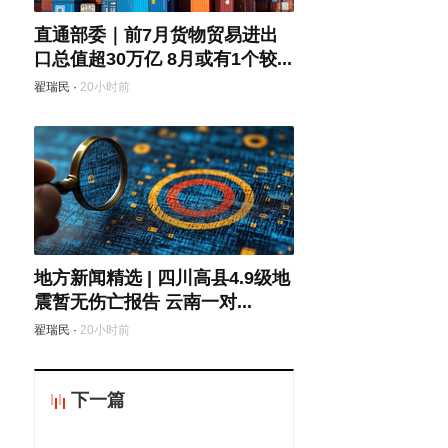
直通部委｜前7月货物贸易进出
口总值超30万亿 8月或有1个较...
翟瑞民
·
20小时前
地方新闻精选 | 四川高县4.9级地
震暂无伤亡报告 云南一对...
翟瑞民
·
20小时前
下一篇