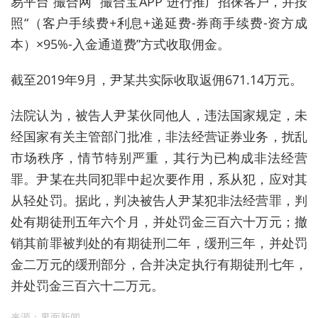
易平台“撮合网”“撮合宝APP”进行推广招徕客户，并按
照“（客户手续费+利息+递延费-券商手续费-资方成
本）×95%-入金通道费”方式收取佣金。
截至2019年9月，尹某共实际收取返佣671.14万元。
法院认为，被告人尹某伙同他人，违法国家规定，未
经国家有关主管部门批准，非法经营证券业务，扰乱
市场秩序，情节特别严重，其行为已构成非法经营
罪。尹某在共同犯罪中起次要作用，系从犯，应对其
从轻处罚。据此，判决被告人尹某犯非法经营罪，判
处有期徒刑五年六个月，并处罚金三百六十万元；撤
销其前罪被判处的有期徒刑二年，缓刑三年，并处罚
金二万元的缓刑部分，合并决定执行有期徒刑七年，
并处罚金三百六十二万元。
来源：界面新闻