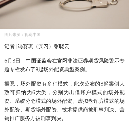
图片来源：视觉中国
记者|冯赛琪（实习）张晓云
6月8日，中国证监会在官网非法证券期货风险警示专
题专栏发布了8起
场外
配资
典型案例。
据悉，
场外
配资
有多种模式，此次公布的8起案例大
致可归纳为6大类，分别为出借账户模式的
场外
配
资
、系统分仓模式的
场外
配资
、虚拟盘诈骗模式的
场
外
配资
、期货
场外
配资
、技术提供商被刑事判决、营
销推广服务方被刑事判决。