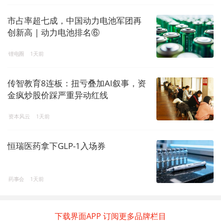
市占率超七成，中国动力电池军团再
创新高 | 动力电池排名⑥
锂电圈
1天前
传智教育8连板：扭亏叠加AI叙事，资
金疯炒股价踩严重异动红线
资本风云
1天前
恒瑞医药拿下GLP-1入场券
药事会
1天前
下载界面APP 订阅更多品牌栏目