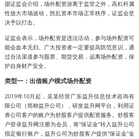
据证监会介绍，
场外
配资
游离于监管之外，高杠杆属
性放大市场波动，扰乱资本市场正常秩序，证监会坚
决予以打击。
证监会表示，
场外
配资
是违法活动，参与
场外
配资
可
能会血本无归。广大投资者一定要提高防范意识，通
过合法渠道参与股票、期货交易，远离
场外
配资
，保
护自身财产安全。
类型一：出借账户模式
场外
配资
2019年10月起，吴某经营广东益升信息技术咨询有
限公司（简称益升公司），研发益升网平台，利用证
券公司客户的账户为炒股客户提供
配资
服务。炒股客
户登录益升网注册为会员，将“保证金”转入益升公司
指定银行账户，益升公司为炒股客户提供“保证金”金