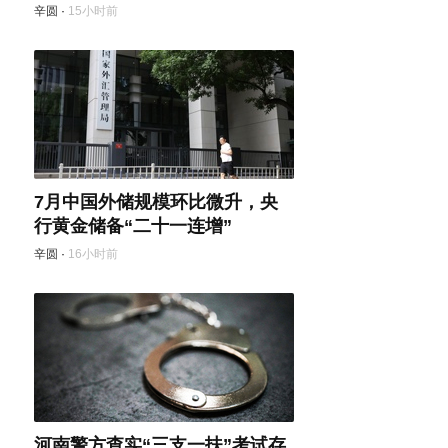
辛圆
·
15小时前
7月中国外储规模环比微升，央
行黄金储备“二十一连增”
辛圆
·
16小时前
河南警方查实“三支一扶”考试存