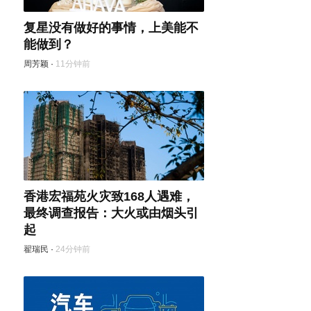
复星没有做好的事情，上美能不
能做到？
周芳颖
·
11分钟前
香港宏福苑火灾致168人遇难，
最终调查报告：大火或由烟头引
起
翟瑞民
·
24分钟前