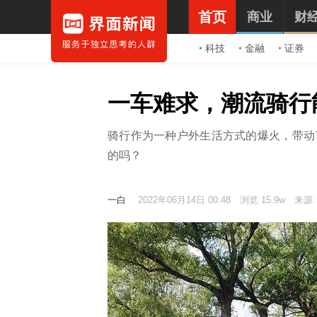
首页
商业
财
科技
金融
证券
一车难求，潮流骑行
骑行作为一种户外生活方式的爆火，带动
的吗？
一白
2022年06月14日 00:48
浏览 15.9w
来源