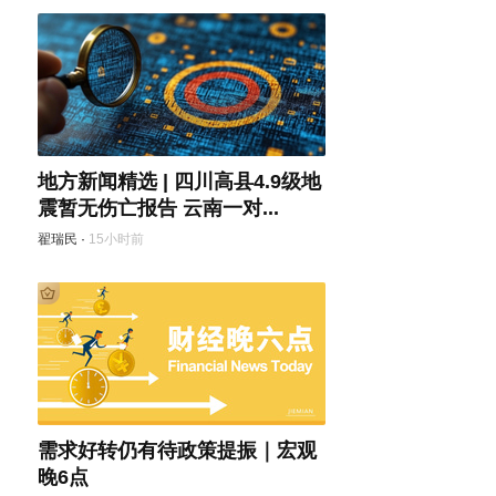
地方新闻精选 | 四川高县4.9级地
震暂无伤亡报告 云南一对...
翟瑞民
·
15小时前
需求好转仍有待政策提振｜宏观
晚6点