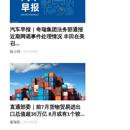
汽车早报｜奇瑞集团法务部通报
近期网谣事件处理情况 丰田在美
召...
陈小同
·
38分钟前
直通部委｜前7月货物贸易进出
口总值超30万亿 8月或有1个较...
翟瑞民
·
15小时前