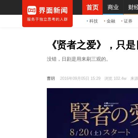
首页
商业
财
科技
金融
证券
《贤者之爱》，只是
没错，日剧是用来刷三观的。
曹玥
2016年09月05日 15:29
浏览 102.4w
来