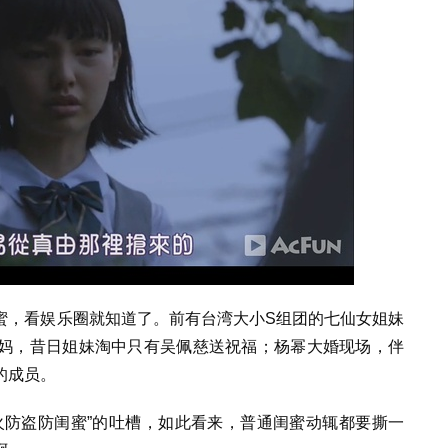
蜜，看娱乐圈就知道了。前有台湾大小S组团的七仙女姐妹
妈，昔日姐妹淘中只有吴佩慈送祝福；杨幂大婚现场，伴
的成员。
火防盗防闺蜜”的吐槽，如此看来，普通闺蜜动辄都要撕一