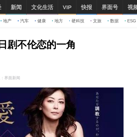
经
新闻
文化生活
VIP
快报
界面号
视
地产
汽车
健康
地方
硬科技
文旅
数据
ESG
日剧不伦恋的一角
源：界面新闻