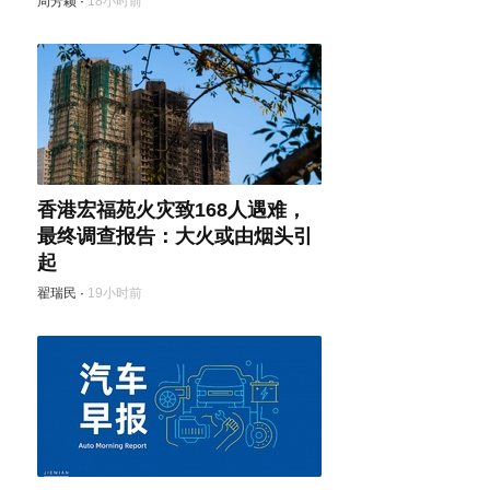
周芳颖
·
18小时前
香港宏福苑火灾致168人遇难，
最终调查报告：大火或由烟头引
起
翟瑞民
·
19小时前