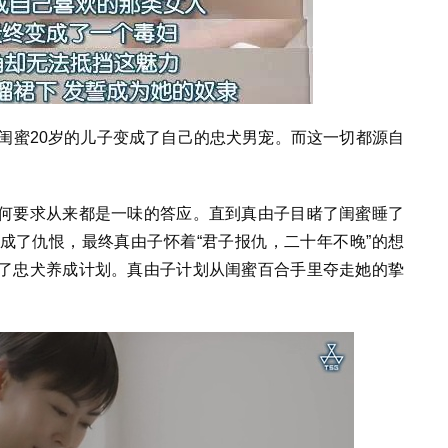
闺蜜20岁的儿子变成了自己的忠犬男宠。而这一切都源自
何要求从来都是一味的答应。直到真由子目睹了闺蜜睡了
成了仇恨，最终真由子怀着“君子报仇，二十年不晚”的想
了忠犬养成计划。真由子计划从闺蜜百合手里夺走她的挚