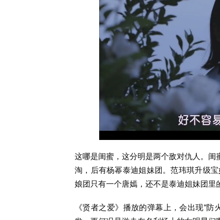
这哪是闺蜜，这分明是两个敌对仇人。闺
淘，后有杨幂泰迪姐妹团。范玮琪升级宝
娘团只有一个唐嫣，还不是泰迪姐妹团里
《贤者之爱》播放的弹幕上，会出现“防