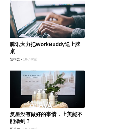
腾讯大力把WorkBuddy送上牌
桌
陆柯言
·
18小时前
复星没有做好的事情，上美能不
能做到？