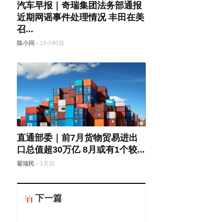
汽车早报｜奇瑞集团法务部通报
近期网谣事件处理情况 丰田在美
召...
陈小同
·
19小时前
直通部委｜前7月货物贸易进出
口总值超30万亿 8月或有1个较...
翟瑞民
·
1天前
下一篇