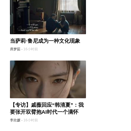
当萨莉·鲁尼成为一种文化现象
席梦茹
·
16小时前
【专访】戚薇回应“韩清夏”：我
要张开双臂抱AI时代一个满怀
李欣媛
·
16小时前