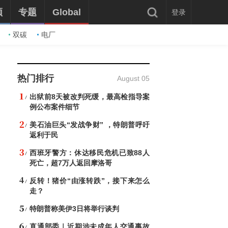
频
专题
Global
登录
双碳
电厂
热门排行
August 05
出狱前8天被改判死缓，最高检指导案
例公布案件细节
美石油巨头“发战争财” ，特朗普呼吁
返利于民
西班牙警方：休达移民危机已致88人
死亡，超7万人返回摩洛哥
反转！猪价“由涨转跌”，接下来怎么
走？
特朗普称美伊3日将举行谈判
直通部委｜近期涉未成年人交通事故