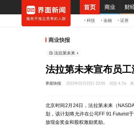
首页
商业
财
科技
金融
证券
商业快报
法拉第未来
法拉第未来宣布员工激
界面快报
2023年02月23日 23:56
浏览 4.7w
来
北京时间2月24日，法拉第未来（NASDA
划，该计划将允许在公司FF 91 Futur
放现金奖金和股权激励奖励。