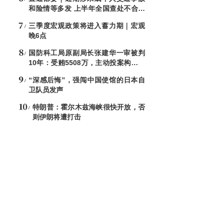
和险情等多发 上半年全国查处不合格
电子秤8544台
三季度宏观政策将进入蓄力期｜宏观
晚6点
国防科工局原副局长张建华一审被判
10年：受贿5508万，主动投案构成自
首
“深感后悔”，强闯中国使馆的日本自
卫队员发声
特朗普：霍尔木兹海峡很快开放，否
则伊朗将遭打击