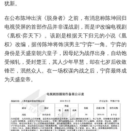
犹新。
在公布陈坤出演《脱身者》之前，有消息称陈坤回归
电视荧屏的首部作品并非谍战剧，而是IP改编电视剧
《凰权·弈天下》。该剧是根据天下归元的小说《凰
权》改编，据传陈坤将饰演男主“宁弈”一角。宁弈的
身份是天盛皇朝六皇子，因母妃为战俘出身，自幼饱
受倾轧，受封楚王，其人少年早慧，却在七岁后收敛
锋芒，泯然众人。在一场权谋内战之后，宁弈最终成
为天盛皇帝。