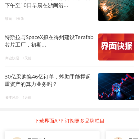
下午至10日早晨在浙闽沿...
镜面
1天前
特斯拉与SpaceX拟在得州建设Terafab
芯片工厂，初期...
商业快报
1天前
30亿采购换46亿订单，蜂助手能撑起
重资产的算力业务吗？
资本风云
1天前
下载界面APP 订阅更多品牌栏目