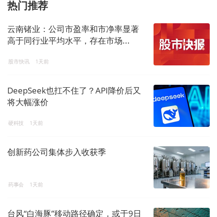
热门推荐
云南锗业：公司市盈率和市净率显著
高于同行业平均水平，存在市场...
股市快讯
1天前
DeepSeek也扛不住了？API降价后又
将大幅涨价
硬科技
1天前
创新药公司集体步入收获季
药事会
1天前
台风“白海豚”移动路径确定，或于9日