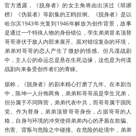
官方透露，《脱身者》的女主角将由出演过《琅琊
榜》《伪装者》等剧集的王鸥担纲。《脱身者》是以
哈尔滨1943年光复到1946年解放为创作背景，故事
是通过一个特殊人物的身份错位，孪生弟弟冒名顶替
哥哥潜伏于敌人内部来展开。面对错综复杂的环境，
弟弟对哥哥的恋人产生了微妙的情感。但凡谍战剧
中，主人公的命运总是悬在生死边缘，这也是为何谍
战剧向来备受创作者们的青睐。
据称，《脱身者》的剧本精心打磨了九年。在本剧当
中，陈坤一人分饰两角，弟弟和哥哥虽是孪生兄弟，
但分属于不同阵营，弟弟代表中共，而哥哥属于国民
党。作为替身，弟弟顶替哥哥身份，占据哥哥的人
格，自身与环境的冲突使得弟弟内心的矛盾在欺骗、
伤害、背叛与危险之中碰撞。在危险的处境中，弟弟