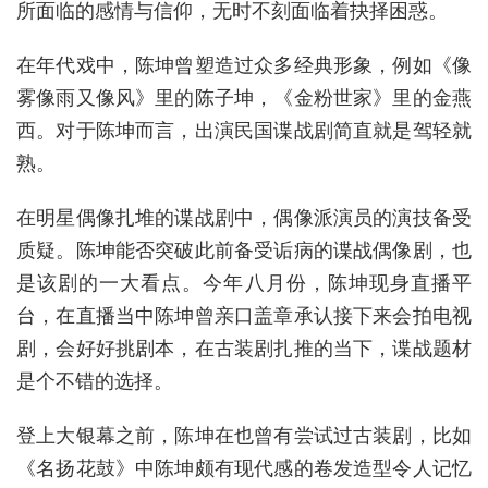
所面临的感情与信仰，无时不刻面临着抉择困惑。
在年代戏中，陈坤曾塑造过众多经典形象，例如《像
雾像雨又像风》里的陈子坤，《金粉世家》里的金燕
西。对于陈坤而言，出演民国谍战剧简直就是驾轻就
熟。
在明星偶像扎堆的谍战剧中，偶像派演员的演技备受
质疑。陈坤能否突破此前备受诟病的谍战偶像剧，也
是该剧的一大看点。今年八月份，陈坤现身直播平
台，在直播当中陈坤曾亲口盖章承认接下来会拍电视
剧，会好好挑剧本，在古装剧扎推的当下，谍战题材
是个不错的选择。
登上大银幕之前，陈坤在也曾有尝试过古装剧，比如
《名扬花鼓》中陈坤颇有现代感的卷发造型令人记忆