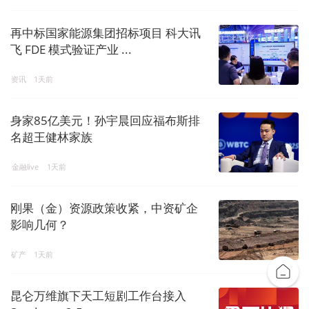
再中标国家能源集团招标项目 科大讯
飞 FDE 模式验证产业 ...
资讯
1天前
身家85亿美元！孙宇晨回应福布斯排
名超王健林家族
金融live
1天前
刚果（金）资源政策收紧，中资矿企
影响几何？
矿产
1天前
昆仑万维旗下天工短剧工作台接入