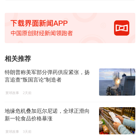
相关推荐
特朗普称美军部分弹药供应紧张，扬
言追查“叛国言论”制造者
寰球政事
2天前
地缘危机叠加厄尔尼诺，全球正滑向
新一轮食品价格暴涨
寰球政事
3天前