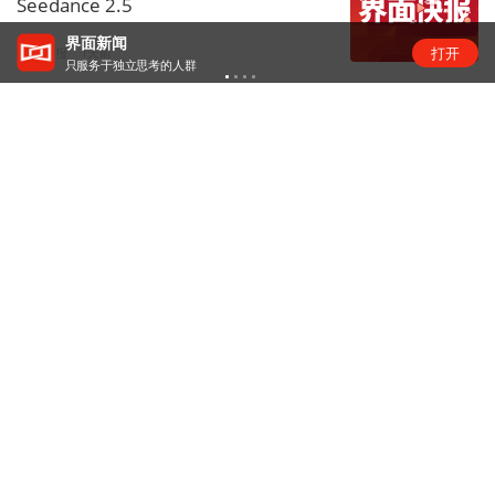
Seedance 2.5
界面新闻
打开
商业快报
1天前
只服务于独立思考的人群
腾讯大力把WorkBuddy送上牌桌
互联网日常
1天前
下载界面APP 订阅更多品牌栏目
界面独家
界面
独家消息，新鲜视角，尽在界面独家
专注
【独家】lululemon劲敌Alo
独家｜
【深度】长
深圳佳贤通信独家回应：英伟达A
验
【深度
崇拜”
查看内容
去APP订阅
查看内容