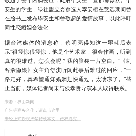
安生的学生，绿社盟立委参选人李晏榕在竞选期间曾
在脸书上发布毕安生和曾敬超的爱情故事，以此呼吁
同性恋婚姻合法化。
据台湾媒体的消息称，蔡明亮得知这一噩耗后表
示“很震惊很震惊，他是个艺术家，很会作画，听到
真的很难过。怎么会呢？我的脑袋一片空白。”《刺
客聂隐娘》女主角舒淇听闻此事后难过的回应，“一
路走好，真希望通知婚姻赶快通过，太凄凉了。”截
止当前，媒体记者尚未与侯孝贤导演本人取得联系。
来源：界面新闻
广告等商务合作，
请点击这里
未经正式授权严禁转载本文，侵权必究。