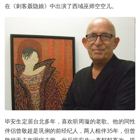
在《刺客聂隐娘》中出演了西域巫师空空儿。
毕安生定居台北多年，喜欢听周璇的老歌。他的同性
伴侣曾敬超是巩俐的前经纪人，两人相伴35年，但曾
敬超于去年因病去世，此后毕安生一直郁郁寡欢。毕