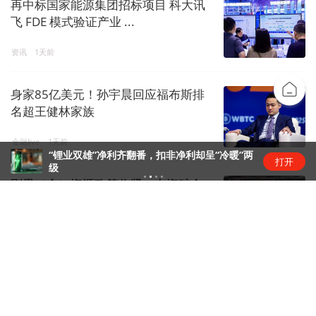
再中标国家能源集团招标项目 科大讯
飞 FDE 模式验证产业 ...
资讯
1天前
身家85亿美元！孙宇晨回应福布斯排
名超王健林家族
金融live
1天前
“锂业双雄”净利齐翻番，扣非净利却呈“冷暖”两
打开
级
刚果（金）资源政策收紧，中资矿企
影响几何？
矿产
1天前
昆仑万维旗下天工短剧工作台接入
Seedance 2.5