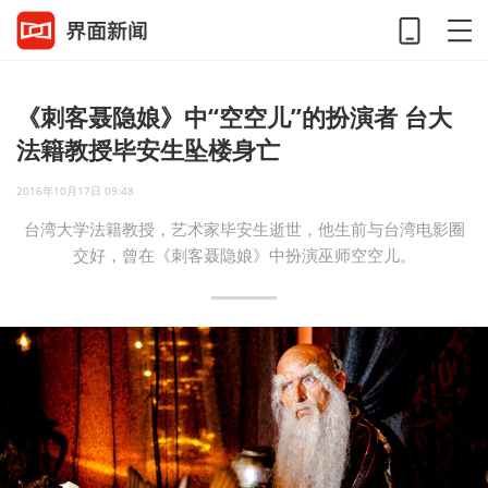
《刺客聂隐娘》中“空空儿”的扮演者 台大
法籍教授毕安生坠楼身亡
2016年10月17日 09:48
台湾大学法籍教授，艺术家毕安生逝世，他生前与台湾电影圈
交好，曾在《刺客聂隐娘》中扮演巫师空空儿。