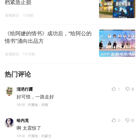
档紧急止损
影视前沿
13天前
《给阿嬷的情书》成功后，“给阿公的
情书”涌向出品方
影视前沿
1个月前
热门评论
湆浥行露
1
0
好可惜，一路走好
9年前
IP属地：河南
哈内克
0
0
啊 太震惊了
9年前
IP属地：内蒙古