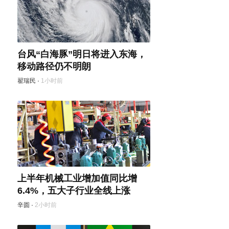
台风“白海豚”明日将进入东海，
移动路径仍不明朗
翟瑞民
·
1小时前
上半年机械工业增加值同比增
6.4%，五大子行业全线上涨
辛圆
·
2小时前