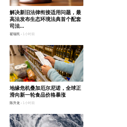
解决新旧法律衔接适用问题，最
高法发布生态环境法典首个配套
司法...
翟瑞民
·
1小时前
地缘危机叠加厄尔尼诺，全球正
滑向新一轮食品价格暴涨
陈升龙
·
1小时前