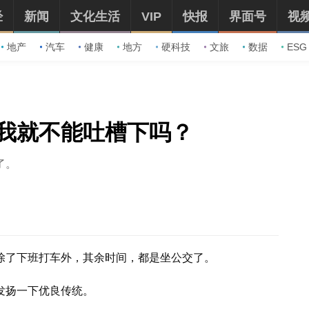
经
新闻
文化生活
VIP
快报
界面号
视
地产
汽车
健康
地方
硬科技
文旅
数据
ESG
我就不能吐槽下吗？
了。
除了下班打车外，其余时间，都是坐公交了。
发扬一下优良传统。