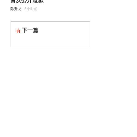
首次公开道歉
陈升龙
·
5小时前
下一篇