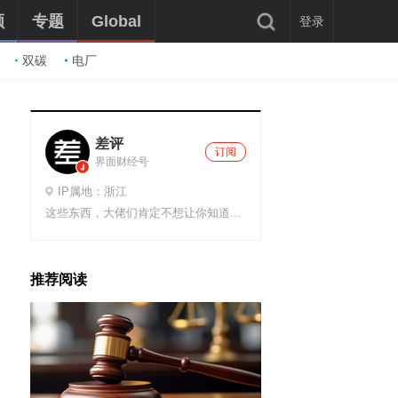
频
专题
Global
登录
双碳
电厂
差评
订阅
界面财经号
IP属地：浙江
这些东西，大佬们肯定不想让你知道...
推荐阅读