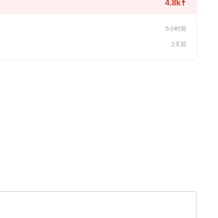
4.8k
5小时前
2天前