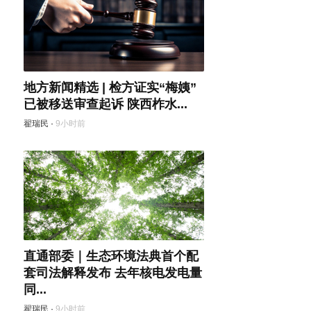
地方新闻精选 | 检方证实“梅姨”
已被移送审查起诉 陕西柞水...
翟瑞民
·
9小时前
直通部委｜生态环境法典首个配
套司法解释发布 去年核电发电量
同...
翟瑞民
·
9小时前