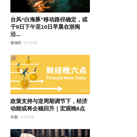
台风“白海豚”移动路径确定，或
于9日下午至10日早晨在浙闽
沿...
翟瑞民
·
8小时前
政策支持与逆周期调节下，经济
动能或将企稳回升｜宏观晚6点
辛圆
·
9小时前