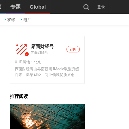
频
专题
Global
登录
双碳
电厂
界面财经号
订阅
界面财经号
IP属地：北京
界面财经号由界面新闻JMedia联盟升级
而来，集结财经、商业领域优质原创微
信公众号，分享、解读最新财经热点和
商业新闻。
推荐阅读