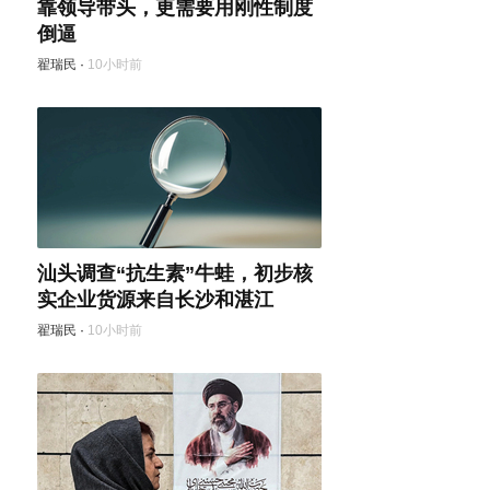
靠领导带头，更需要用刚性制度
倒逼
翟瑞民
·
10小时前
汕头调查“抗生素”牛蛙，初步核
实企业货源来自长沙和湛江
翟瑞民
·
10小时前