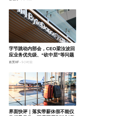
字节跳动内部会，CEO梁汝波回
应业务优先级、“砍中层”等问题
肖芳XF
·
9小时前
界面快评｜落实带薪休假不能仅