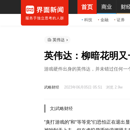
首页
商业
财
科技
金融
证券
英伟达
英伟达：柳暗花明又
游戏硬件出身的英伟达，并未错过任何一
武略财经
2023年06月05日 05:51
浏览 2.9w
文|武略财经
“臭打游戏的”和“等等党”们恐怕正在退