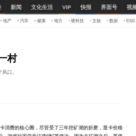
经
新闻
文化生活
VIP
快报
界面号
视
地产
汽车
健康
地方
硬科技
文旅
数据
ESG
一村
个风口。
出显卡消费的核心圈，尽管受了三年挖矿潮的折磨，显卡价格