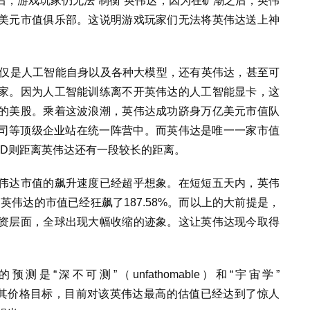
，游戏玩家仍无法“制衡”英伟达，因为在矿潮之后，英伟
美元市值俱乐部。这说明游戏玩家们无法将英伟达送上神
不仅仅是人工智能自身以及各种大模型，还有英伟达，甚至可
家。因为人工智能训练离不开英伟达的人工智能显卡，这
的美股。乘着这波浪潮，英伟达成功跻身万亿美元市值队
苹果公司等顶级企业站在统一阵营中。而英伟达是唯一一家市值
MD则距离英伟达还有一段较长的距离。
伟达市值的飙升速度已经超乎想象。在短短五天内，英伟
，英伟达的市值已经狂飙了187.58%。而以上的大前提是，
资层面，全球出现大幅收缩的迹象。这让英伟达现今取得
“深不可测”（unfathomable）和“宇宙学”
纷上调了其价格目标，目前对该英伟达最高的估值已经达到了惊人