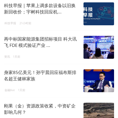
科技早报 | 苹果上调多款设备以旧换
新回收价；宇树科技回应机...
科技早报
21小时前
再中标国家能源集团招标项目 科大讯
飞 FDE 模式验证产业 ...
资讯
1天前
身家85亿美元！孙宇晨回应福布斯排
名超王健林家族
金融live
1天前
刚果（金）资源政策收紧，中资矿企
影响几何？