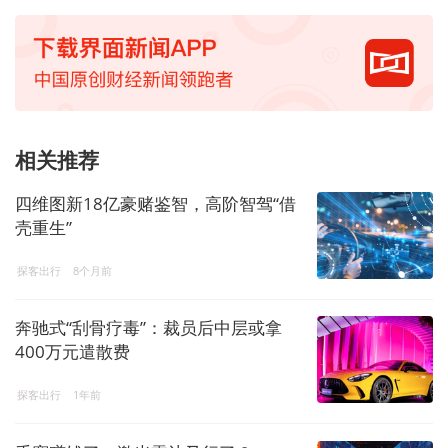
相关推荐
四维图新18亿豪赌鉴智，高阶智驾“借
壳重生”
探客出行
8个月前
奔驰式“刮骨疗毒”：裁员后中层或拿
400万元遣散费
探客出行
1年前