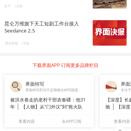
矿产
1天前
昆仑万维旗下天工短剧工作台接入
Seedance 2.5
商业快报
1天前
下载界面APP 订阅更多品牌栏目
界面特写
界面
界面特写栏目不定期推出特写报道，
专注
被洪水卷走的老村干部农春曙：他31
【深度】长
年
【人物】从“门外汉”到“救火队
验
【深度
长”：
崇拜”
查看内容
去APP订阅
查看内容