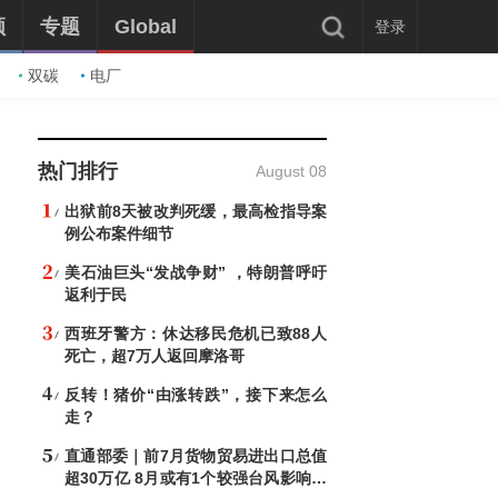
频
专题
Global
登录
双碳
电厂
热门排行
August 08
出狱前8天被改判死缓，最高检指导案
例公布案件细节
美石油巨头“发战争财” ，特朗普呼吁
返利于民
西班牙警方：休达移民危机已致88人
死亡，超7万人返回摩洛哥
反转！猪价“由涨转跌”，接下来怎么
走？
直通部委｜前7月货物贸易进出口总值
超30万亿 8月或有1个较强台风影响北