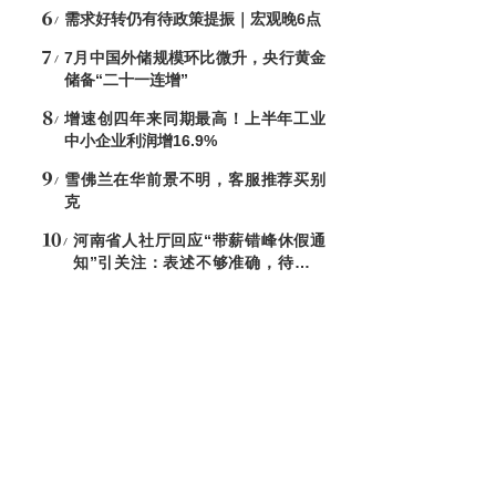
方地区
需求好转仍有待政策提振｜宏观晚6点
7月中国外储规模环比微升，央行黄金
储备“二十一连增”
增速创四年来同期最高！上半年工业
中小企业利润增16.9%
雪佛兰在华前景不明，客服推荐买别
克
河南省人社厅回应“带薪错峰休假通
知”引关注：表述不够准确，待修改
后印发