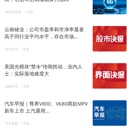
硬科技头条
1天前
云南锗业：公司市盈率和市净率显著
高于同行业平均水平，存在市场...
股市快讯
1天前
美国光模块“禁令”传闻扰动，业内人
士：实际落地难度大
金融快讯
1天前
汽车早报｜尊界V800、V680两款MPV
新车上市 上汽通用...
汽车要闻
1天前