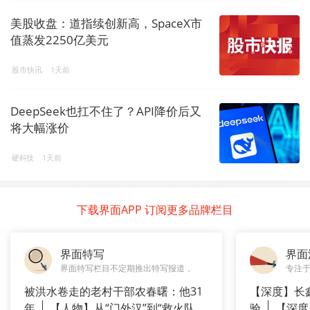
美股收盘：道指续创新高，SpaceX市
值蒸发2250亿美元
股市快讯
1天前
DeepSeek也扛不住了？API降价后又
将大幅涨价
硬科技
1天前
下载界面APP 订阅更多品牌栏目
界面特写
界面
界面特写栏目不定期推出特写报道，
专注
被洪水卷走的老村干部农春曙：他31
【深度】长
年
【人物】从“门外汉”到“救火队
验
【深度