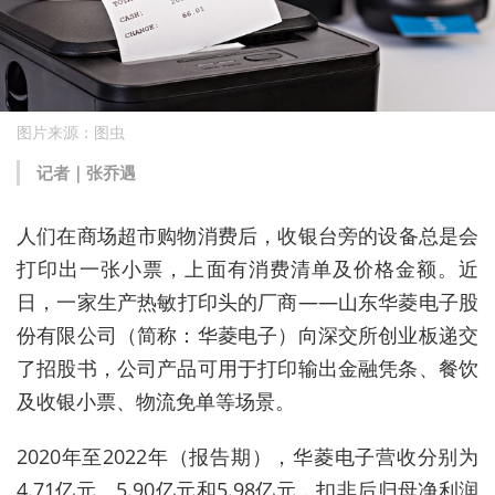
图片来源：图虫
记者｜张乔遇
人
们
在
商
场
超
市
购物消费后，
收银台
旁的
设备
总是
会
打印
出
一
张
小票
，
上面有
消费清单
及
价格
金额
。近
日，一家生产热敏打印头的厂商——山东华菱电子股
份有限公司（简称：华菱电子）向深交所创业板递交
了招股书，公司产品可用于打印输出金融凭条、餐饮
及收银小票、物流免单等场景。
2020年至2022年（报告期）
，
华菱电子
营收分别为
4.71亿元、5.90亿元和5.98亿元，
扣非后归母净利润