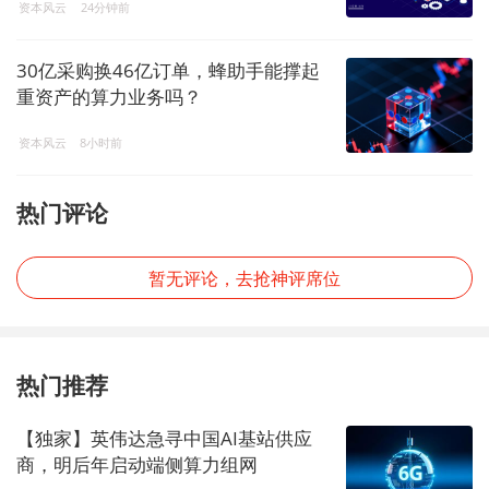
资本风云
24分钟前
星农收到警示函
30亿采购换46亿订单，蜂助手能撑起
重资产的算力业务吗？
资本风云
8小时前
热门评论
暂无评论，去抢神评席位
热门推荐
【独家】英伟达急寻中国AI基站供应
商，明后年启动端侧算力组网