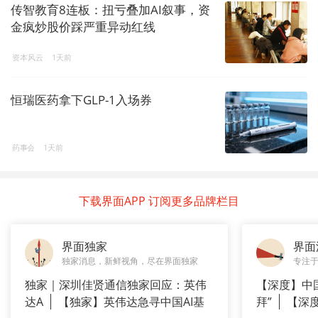
传智教育8连板：扭亏叠加AI叙事，资
金疯炒股价踩严重异动红线
资本风云
1天前
恒瑞医药拿下GLP-1入场券
药事会
1天前
下载界面APP 订阅更多品牌栏目
界面独家
界面
独家消息，新鲜视角，尽在界面独家
专注
独家｜深圳佳贤通信独家回应：英伟
【深度】中
达A
【独家】英伟达急寻中国AI基
拜”
【深