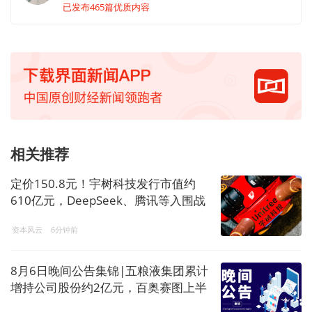
已发布465篇优质内容
相关推荐
定价150.8元！宇树科技发行市值约
610亿元，DeepSeek、腾讯等入围战
配
资本风云
6分钟前
8月6日晚间公告集锦|五粮液集团累计
增持公司股份约2亿元，百奥赛图上半
年净利润预增391.87%-412.71%，ST