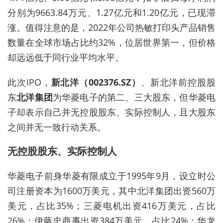
分别为9663.84万元、1.27亿元和1.20亿元
，
已
现
滞
涨
。值得注意的是，2022年公司热敏打印头产品销售
数量在全球市场占比约32%，位居世界第一，但价格
却远远低于同行业平均水平。
此次IPO，
新北洋
（
00
2376
.
SZ
）
、新北洋前控股股
东
北洋集团
为华菱电子的第
二
、
三
大股东，但
华菱电
子
却表示自己并无控股股东、实际控制人，且大股东
之间并无一致行动关系。
无控股股东、实际控制人
华菱电子前身华菱有限成立于1995年9月，设立时公
司注册资本为1600万美元，其中北洋集团出资560万
美元，占比35%；三菱电机出资416万美元，占比
26%；伊藤忠商事出资384万美元，占比24%；华龙