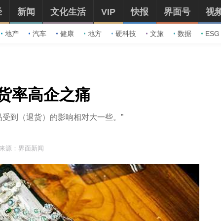
经
新闻
文化生活
VIP
快报
界面号
视
地产
汽车
健康
地方
硬科技
文旅
数据
ESG
货率高企之痛
品受到（退货）的影响相对大一些。”
来源：界面新闻