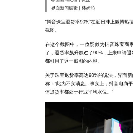
界面新闻编辑 |
楼婍沁
“抖音珠宝退货率
90%”
在近日冲上微博热
截图。
在这个截图中，一位疑似为抖音珠宝商
了，退货率飙升超过了
90%
，上来申请退
都引用了这一截图的内容。
关于珠宝退货率高达
90%
的说法，界面新
称：
“
此为不实消息。事实上，抖音电商平
体退货率都处于行业平均水位。
”