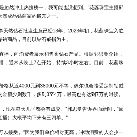
是忽然冲上热搜榜一，我可能也没想到。
”
花蕊珠宝主播郭
天然成品钻商家的股东之一。
事天然钻石批发生意已经
13
年。
2023
年初，花蕊珠宝入驻
品钻商品，目前以钻石戒指为主。
直播，向消费者展示和售卖钻石产品。根据郭思曼介绍，
播，通常从晚上
7
点开始，持续
3
小时左右。目前，花蕊珠
价格从近
4000
元到
38000
元不等，偶尔也会接受定制钻戒
交金额少则数千，多则
3
至
4
万，最高也有达到
7
万的时候。
的，现在每天几乎都会有成交。
”
郭思曼告诉界面新闻，
“
因
直播）大概平均下来有三四单。
”
可以接受。
“
因为我们单价相对更高，冲动消费的人会少一