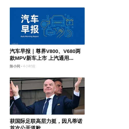
汽车早报｜尊界V800、V680两
款MPV新车上市 上汽通用...
陈小同
·
4小时前
获国际足联高层力挺，因凡蒂诺
首次公开道歉