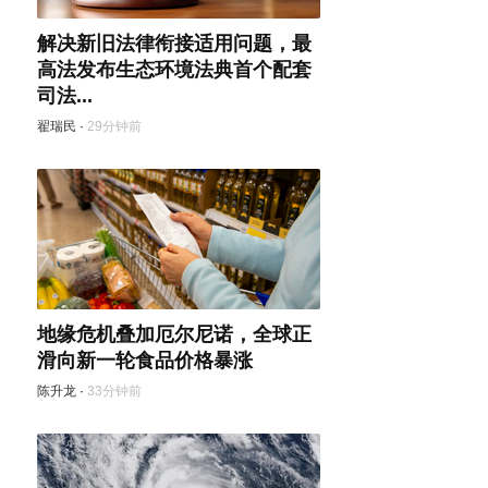
解决新旧法律衔接适用问题，最
高法发布生态环境法典首个配套
司法...
翟瑞民
·
29分钟前
地缘危机叠加厄尔尼诺，全球正
滑向新一轮食品价格暴涨
陈升龙
·
33分钟前