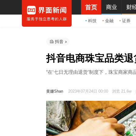
首页
商业
财
科技
金融
证券
抖音
抖音电商珠宝品类退
“在‘七日无理由退货’制度下，珠宝商家商
黄姗Shan
2023年07月24日 00:00
浏览 21.6w