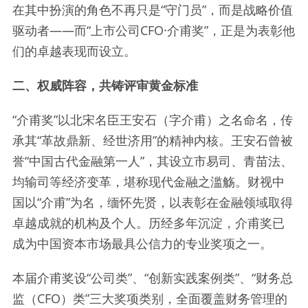
在其中扮演的角色不再只是“守门员”，而是战略价值
驱动者——而“上市公司CFO·介甫奖”，正是为表彰他
们的卓越表现而设立。
二、权威阵容，共铸评审黄金标准
“介甫奖”以北宋名臣王安石（字介甫）之名命名，传
承其“革故鼎新、经世济用”的精神内核。王安石曾被
誉“中国古代金融第一人”，其设立市易司、青苗法、
均输司等经济变革，堪称现代金融之滥觞。财视中
国以“介甫”为名，缅怀先贤，以表彰在金融领域取得
卓越成就的机构及个人。历经多年沉淀，介甫奖已
成为中国资本市场最具公信力的专业奖项之一。
本届介甫奖设“公司类”、“创新实践案例类”、“财务总
监（CFO）类”三大奖项类别，全面覆盖财务管理的