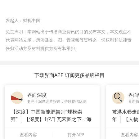
发起人：
财视中国
免责声明：本网站出于传播商业资讯的目的发布本文，本文观点不
代表网站立场，所涉及文、图、音视频等资料之一切权利和法律责
任归活动方及材料提供方所有和承担。
下载界面APP 订阅更多品牌栏目
界面深度
界面
专注于深度调查报道，持续提供纵深
界面
【深度】中国新能源告别“规模崇
被洪水卷走
拜”
【深度】1亿千瓦宏图之下，海
年
【人物
上风电何
长”：
查看内容
打开APP
查看内容