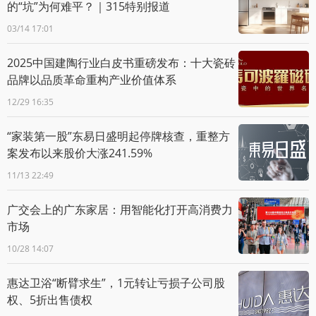
的“坑”为何难平？｜315特别报道
03/14 17:01
2025中国建陶行业白皮书重磅发布：十大瓷砖
品牌以品质革命重构产业价值体系
12/29 16:35
“家装第一股”东易日盛明起停牌核查，重整方
案发布以来股价大涨241.59%
11/13 22:49
广交会上的广东家居：用智能化打开高消费力
市场
10/28 14:07
惠达卫浴“断臂求生”，1元转让亏损子公司股
权、5折出售债权