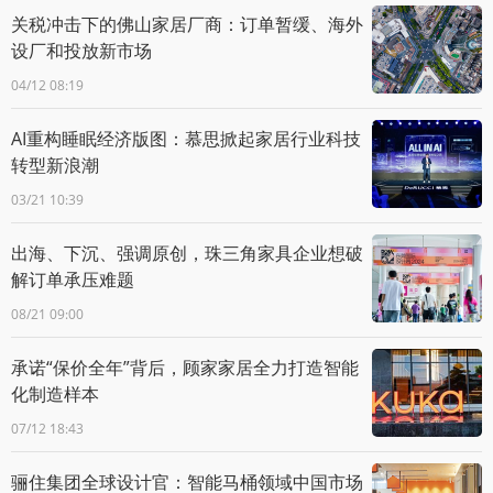
关税冲击下的佛山家居厂商：订单暂缓、海外
设厂和投放新市场
04/12 08:19
AI重构睡眠经济版图：慕思掀起家居行业科技
转型新浪潮
03/21 10:39
出海、下沉、强调原创，珠三角家具企业想破
解订单承压难题
08/21 09:00
承诺“保价全年”背后，顾家家居全力打造智能
化制造样本
07/12 18:43
骊住集团全球设计官：智能马桶领域中国市场