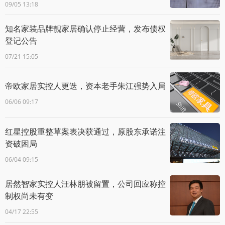
09/05 13:18
知名家装品牌靓家居确认停止经营，发布债权
登记公告
07/21 15:05
帝欧家居实控人更迭，资本老手朱江强势入局
06/06 09:17
红星控股重整草案表决获通过，原股东承诺注
资破困局
06/04 09:15
居然智家实控人汪林朋被留置，公司回应称控
制权尚未有变
04/17 22:55