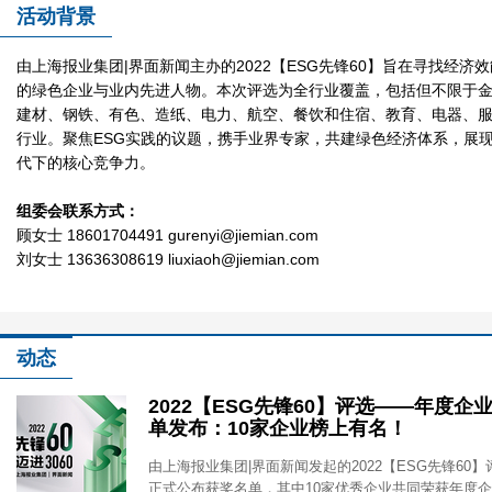
活动背景
2022【ESG先锋60】年度评选
由上海报业集团|界面新闻主办的2022【ESG先锋60】旨在寻找经济
的绿色企业与业内先进人物。本次评选为全行业覆盖，包括但不限于
建材、钢铁、有色、造纸、电力、航空、餐饮和住宿、教育、电器、服
行业。聚焦ESG实践的议题，携手业界专家，共建绿色经济体系，展现
代下的核心竞争力。
组委会联系方式：
顾女士 18601704491 gurenyi@jiemian.com
刘女士 13636308619 liuxiaoh@jiemian.com
2022【ESG先锋60】年度评选
动态
2022【ESG先锋60】评选——年度企
单发布：10家企业榜上有名！
由上海报业集团|界面新闻发起的2022【ESG先锋60】
正式公布获奖名单，其中10家优秀企业共同荣获年度企