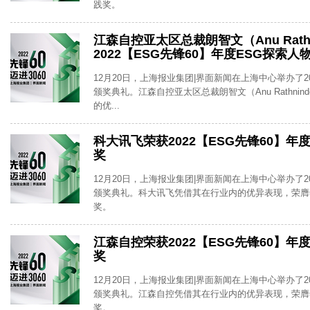
践奖。
江森自控亚太区总裁朗智文（Anu Rath
2022【ESG先锋60】年度ESG探索人
12月20日，上海报业集团|界面新闻在上海中心举办了20
颁奖典礼。江森自控亚太区总裁朗智文（Anu Rathni
的优...
科大讯飞荣获2022【ESG先锋60】年
奖
12月20日，上海报业集团|界面新闻在上海中心举办了20
颁奖典礼。科大讯飞凭借其在行业内的优异表现，荣膺
奖。
江森自控荣获2022【ESG先锋60】年
奖
12月20日，上海报业集团|界面新闻在上海中心举办了20
颁奖典礼。江森自控凭借其在行业内的优异表现，荣膺
奖。