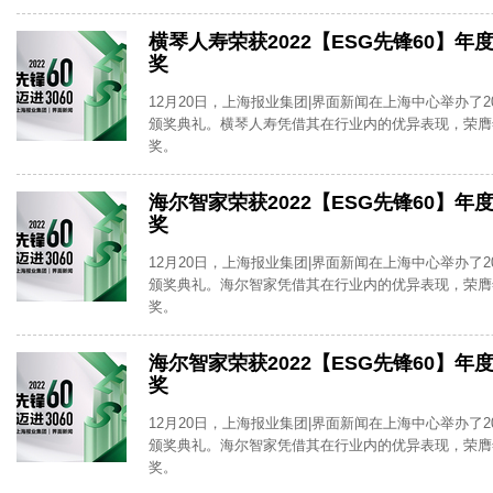
横琴人寿荣获2022【ESG先锋60】年
奖
12月20日，上海报业集团|界面新闻在上海中心举办了20
颁奖典礼。横琴人寿凭借其在行业内的优异表现，荣膺
奖。
海尔智家荣获2022【ESG先锋60】年
奖
12月20日，上海报业集团|界面新闻在上海中心举办了20
颁奖典礼。海尔智家凭借其在行业内的优异表现，荣膺
奖。
海尔智家荣获2022【ESG先锋60】年
奖
12月20日，上海报业集团|界面新闻在上海中心举办了20
颁奖典礼。海尔智家凭借其在行业内的优异表现，荣膺
奖。