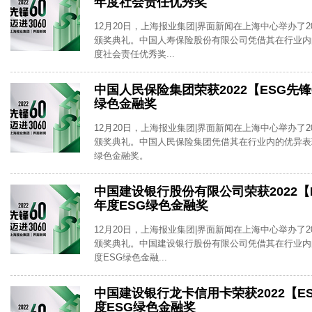
年度社会责任优秀奖
12月20日，上海报业集团|界面新闻在上海中心举办了20
颁奖典礼。中国人寿保险股份有限公司凭借其在行业内
度社会责任优秀奖...
中国人民保险集团荣获2022【ESG先锋
绿色金融奖
12月20日，上海报业集团|界面新闻在上海中心举办了20
颁奖典礼。中国人民保险集团凭借其在行业内的优异表
绿色金融奖。
中国建设银行股份有限公司荣获2022【E
年度ESG绿色金融奖
12月20日，上海报业集团|界面新闻在上海中心举办了20
颁奖典礼。中国建设银行股份有限公司凭借其在行业内
度ESG绿色金融...
中国建设银行龙卡信用卡荣获2022【ES
度ESG绿色金融奖