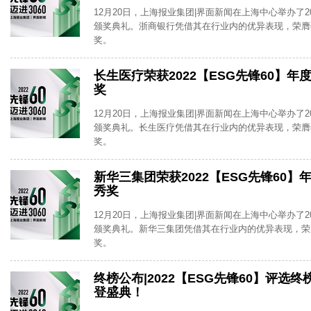
12月20日，上海报业集团|界面新闻在上海中心举办了20
颁奖典礼。浙商银行凭借其在行业内的优异表现，荣膺
奖。
长生医疗荣获2022【ESG先锋60】年
奖
12月20日，上海报业集团|界面新闻在上海中心举办了20
颁奖典礼。长生医疗凭借其在行业内的优异表现，荣膺
奖。
新华三集团荣获2022【ESG先锋60】
秀奖
12月20日，上海报业集团|界面新闻在上海中心举办了20
颁奖典礼。新华三集团凭借其在行业内的优异表现，荣
奖。
终榜公布|2022【ESG先锋60】评选
登盛典！