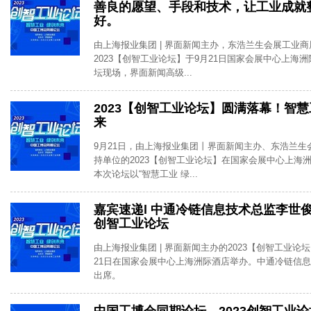
善良的愿望、手段和技术，让工业成就
好。
由上海报业集团 | 界面新闻主办，东浩兰生会展工业
2023【创智工业论坛】于9月21日国家会展中心上海
坛现场，界面新闻高级...
2023【创智工业论坛】圆满落幕！智
来
9月21日，由上海报业集团丨界面新闻主办、东浩兰生
持单位的2023【创智工业论坛】在国家会展中心上海
本次论坛以“智慧工业 绿...
嘉宾速递l 中通冷链信息技术总监李世俊
创智工业论坛
由上海报业集团 | 界面新闻主办的2023【创智工业论坛
21日在国家会展中心上海洲际酒店举办。中通冷链信
出席。