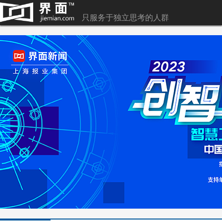
只服务于独立思考的人群