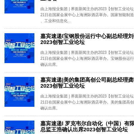
由上海报业集团 | 界面新闻主办的2023【创智工业论坛
21日在国家会展中心上海洲际酒店举办。国家智能制
、工业和信息化...
嘉宾速递l宝钢股份运行中心副总经理
2023创智工业论坛
由上海报业集团 | 界面新闻主办的2023【创智工业论坛
21日在国家会展中心上海洲际酒店举办。宝钢股份运
确认出席。
嘉宾速递|美的集团高创公司副总经理
2023创智工业论坛
由上海报业集团 | 界面新闻主办的2023【创智工业论坛
21日在国家会展中心上海洲际酒店举办。美的集团高
确认出席。
嘉宾速递l 罗克韦尔自动化（中国）有
总监王浩确认出席2023创智工业论坛