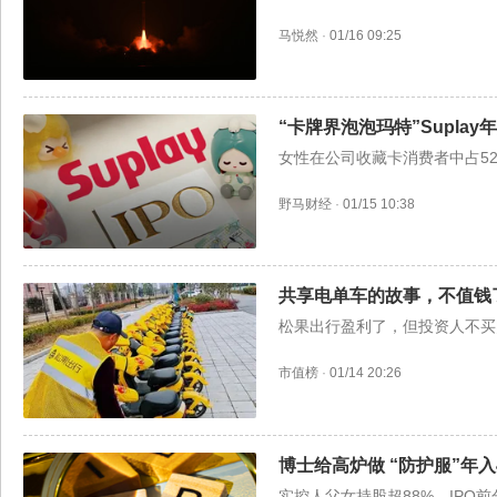
马悦然
·
01/16 09:25
“卡牌界泡泡玛特”Supla
女性在公司收藏卡消费者中占52
野马财经
·
01/15 10:38
共享电单车的故事，不值钱
松果出行盈利了，但投资人不买
市值榜
·
01/14 20:26
博士给高炉做 “防护服”年入
实控人父女持股超88%，IPO前