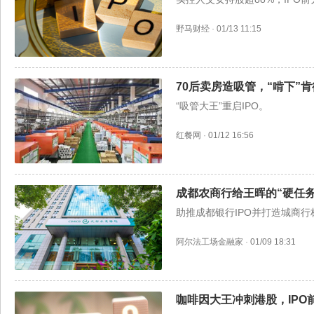
野马财经
·
01/13 11:15
70后卖房造吸管，“啃下”
“吸管大王”重启IPO。
红餐网
·
01/12 16:56
成都农商行给王晖的“硬任
助推成都银行IPO并打造城商
阿尔法工场金融家
·
01/09 18:31
咖啡因大王冲刺港股，IPO