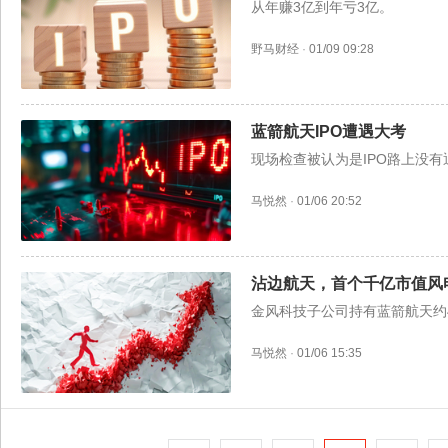
从年赚3亿到年亏3亿。
野马财经
·
01/09 09:28
蓝箭航天IPO遭遇大考
现场检查被认为是IPO路上没
马悦然
·
01/06 20:52
沾边航天，首个千亿市值风
金风科技子公司持有蓝箭航天约
马悦然
·
01/06 15:35