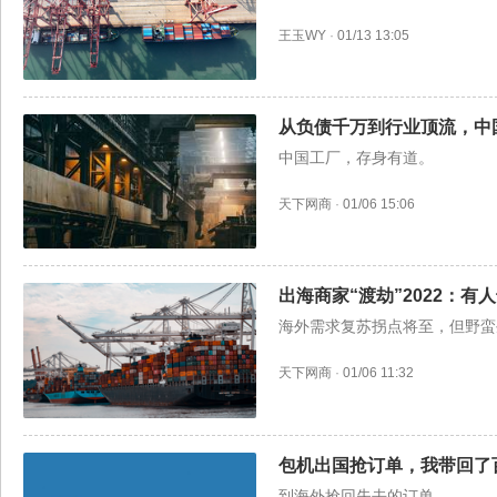
王玉WY
·
01/13 13:05
从负债千万到行业顶流，中
中国工厂，存身有道。
天下网商
·
01/06 15:06
出海商家“渡劫”2022：
海外需求复苏拐点将至，但野蛮
天下网商
·
01/06 11:32
包机出国抢订单，我带回了
到海外抢回失去的订单。