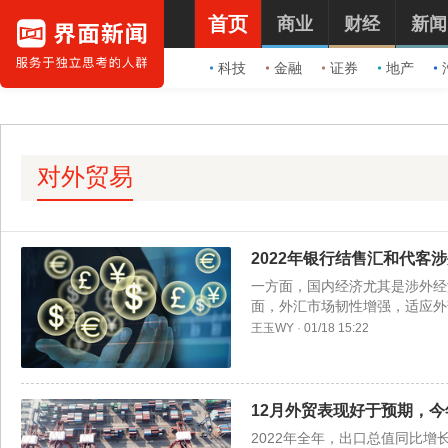
首页
商业
财经
新闻
科技
金融
证券
地产
对外贸易
2022年银行结售汇和代客
一方面，国内经济尤其是涉外经
面，外汇市场韧性增强，适应外
王玉WY
·
01/18 15:22
12月外贸表现好于预期，
2022年全年，出口总值同比增长