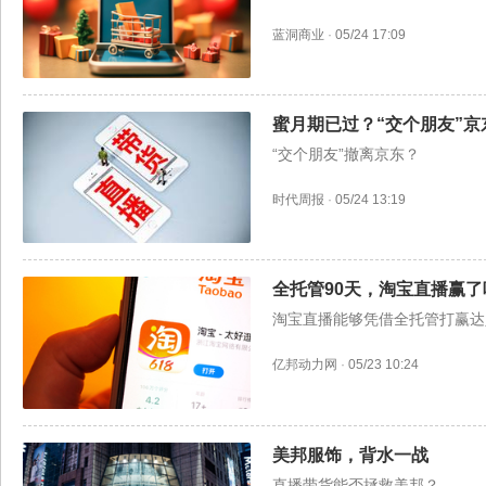
蓝洞商业
·
05/24 17:09
蜜月期已过？“交个朋友”京
“交个朋友”撤离京东？
时代周报
·
05/24 13:19
全托管90天，淘宝直播赢了
淘宝直播能够凭借全托管打赢达
亿邦动力网
·
05/23 10:24
美邦服饰，背水一战
直播带货能否拯救美邦？