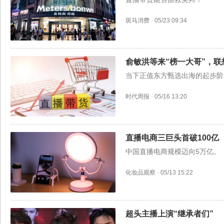
斑马消费
·
05/23 09:34
俞敏洪等来“榜一大哥”，
当下正值东方甄选出海的起步阶
时代周报
·
05/16 13:20
直播电商三巨头首破100亿
中国直播电商规模迈向5万亿。
化妆品观察
·
05/13 15:22
超头主播上演“继承者们”