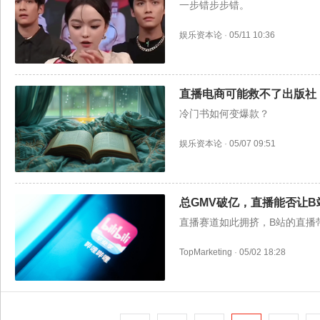
一步错步步错。
娱乐资本论
·
05/11 10:36
直播电商可能救不了出版社
冷门书如何变爆款？
娱乐资本论
·
05/07 09:51
总GMV破亿，直播能否让
直播赛道如此拥挤，B站的直播
TopMarketing
·
05/02 18:28