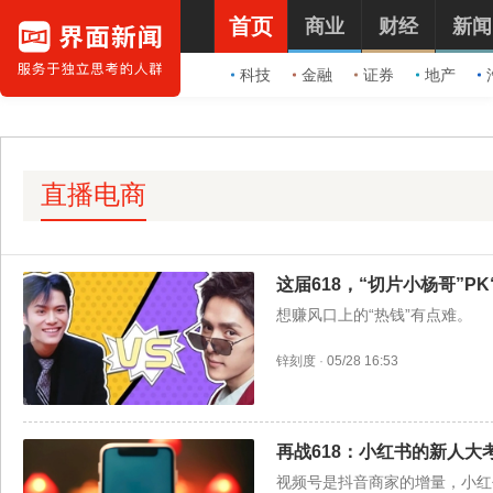
首页
商业
财经
新闻
科技
金融
证券
地产
直播电商
这届618，“切片小杨哥”PK
想赚风口上的“热钱”有点难。
锌刻度
·
05/28 16:53
再战618：小红书的新人大
视频号是抖音商家的增量，小红