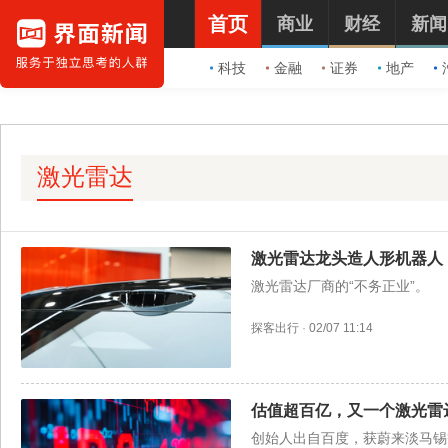
首页
商业
财经
新闻
科技
金融
证券
地产
激光雷达
激光雷达龙头造人形机器人
激光雷达厂商的“不务正业”。
探客出行
·
02/07 11:14
估值超百亿，又一个激光雷达
创始人出自百度，获蔚来淡马锡