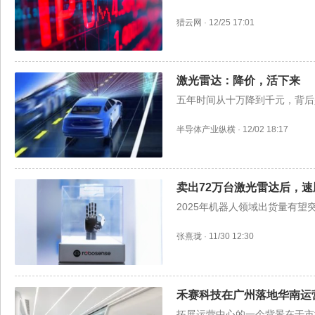
猎云网
·
12/25 17:01
激光雷达：降价，活下来
五年时间从十万降到千元，背后
半导体产业纵横
·
12/02 18:17
卖出72万台激光雷达后，
2025年机器人领域出货量有望
张熹珑
·
11/30 12:30
禾赛科技在广州落地华南运
拓展运营中心的一个背景在于市