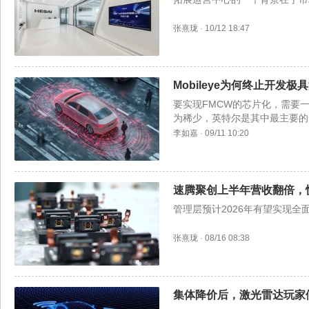
张熹珑
·
10/12 18:47
Mobileye为何终止开发
要实现FMCW的芯片化，需要
为稀少，英特尔是其中最主要的
李如嘉
·
09/11 10:20
速腾聚创上半年营收翻倍，
管理层预计2026年有望实现全
张熹珑
·
08/16 08:38
集体降价后，激光雷达玩家