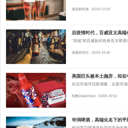
酒业财经派
·
02/24 22:05
后疫情时代，百威亚太高端
“高端”的百威如何抢食亚太啤酒
港股研究社
·
02/24 16:46
美国巨头被本土抛弃，却在
在旧市场寻找新增量，在新市场
有数DataVision
·
02/05 20:52
华润啤酒，高端化名下的平
华润雪花啤酒开拓高端市场的努