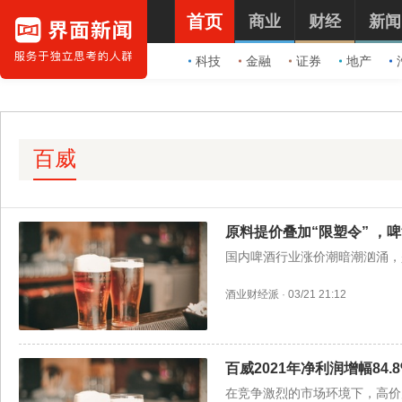
首页
商业
财经
新闻
科技
金融
证券
地产
百威
原料提价叠加“限塑令” ，
国内啤酒行业涨价潮暗潮汹涌，
酒业财经派
·
03/21 21:12
百威2021年净利润增幅84
在竞争激烈的市场环境下，高价