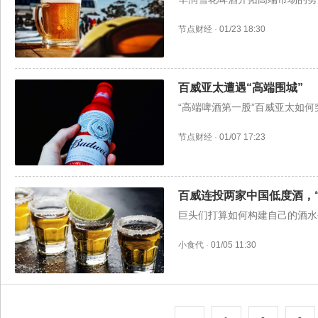
节点财经
·
01/23 18:30
百威亚太遭遇“高端围城”
“高端啤酒第一股”百威亚太如何
节点财经
·
01/07 17:23
百威连投两家中国低度酒，
巨头们打算如何构建自己的酒水
小食代
·
01/05 11:30