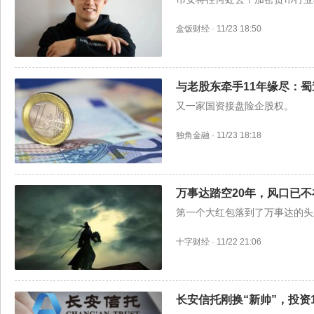
盒饭财经
·
11/23 18:50
与老股东牵手11年缘尽：蜀
又一家国资接盘险企股权。
独角金融
·
11/23 18:18
万事达踏空20年，风口已不
第一个大红包落到了万事达的头
十字财经
·
11/22 21:06
长安信托刚换“新帅”，投资1