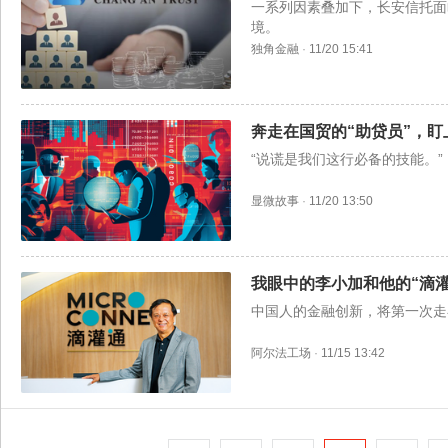
一系列因素叠加下，长安信托面
境。
独角金融
·
11/20 15:41
奔走在国贸的“助贷员”，
“说谎是我们这行必备的技能。”
显微故事
·
11/20 13:50
我眼中的李小加和他的“滴灌
中国人的金融创新，将第一次走
阿尔法工场
·
11/15 13:42