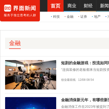
首页
商业
财经
新闻
科技
金融
证券
地产
金融
短剧的金融游戏：投流如同
“连搞装修的老板都来当短剧投资
创业最前线
·
12/08 08:54
金融消保新元年，有哪些新
金融消保工作在2023年被提