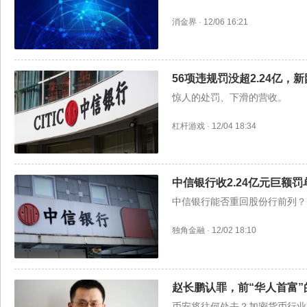
消金界
·
12/06 16:21
56项违规罚没超2.24亿
惊人的处罚、下滑的营收。
杠杆游戏
·
12/04 18:34
中信银行收2.24亿元巨额
中信银行能否重回股份行前列？
独角金融
·
12/02 18:10
赵长鹏认罪，前“华人首富”
币安将往何处去？加密货币行业